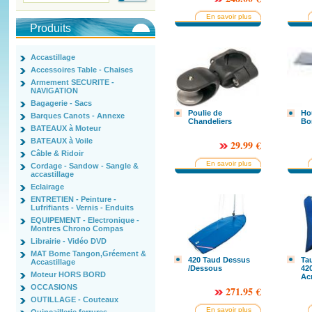
En savoir plus
Produits
Accastillage
Accessoires Table - Chaises
Armement SECURITE -
NAVIGATION
Bagagerie - Sacs
Poulie de
Ho
Barques Canots - Annexe
Chandeliers
Bo
BATEAUX à Moteur
BATEAUX à Voile
29.99 €
Câble & Ridoir
En savoir plus
Cordage - Sandow - Sangle &
accastillage
Eclairage
ENTRETIEN - Peinture -
Lufrifiants - Vernis - Enduits
EQUIPEMENT - Electronique -
Montres Chrono Compas
Librairie - Vidéo DVD
MAT Bome Tangon,Gréement &
420 Taud Dessus
Ta
Accastillage
/Dessous
420
Moteur HORS BORD
Acr
OCCASIONS
271.95 €
OUTILLAGE - Couteaux
En savoir plus