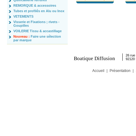
Quincaillerie ferrures
REMORQUE & accessoires
Tubes et profilés en Alu ou Inox
VETEMENTS
Visserie et Fixations ; rivets -
Goupilles
VOILERIE Tissu & accastillage
Nouveau :
Faire une sélection
par marque
26 rue 
Boatique Diffusion
92120
Accueil
|
Présentation
|