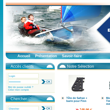
Accueil
Présentation
Savoir-faire
Accès clients
Notre Sélection
Mot de passe oublié ?
Créer mon compte
Tête de Safran +
Mo
Chercher
barre pour Finn
Ti
mm
248.00 €