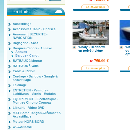
En savoir plus
Produits
Accastillage
Accessoires Table - Chaises
Armement SECURITE -
NAVIGATION
Bagagerie - Sacs
Whaly 210 annexe
WK
Barques Canots - Annexe
en polyéthylène
ou 
Annexe
op
Barque - Canot
750.00 €
BATEAUX à Moteur
BATEAUX à Voile
En savoir plus
Câble & Ridoir
Cordage - Sandow - Sangle &
accastillage
Eclairage
ENTRETIEN - Peinture -
Lufrifiants - Vernis - Enduits
EQUIPEMENT - Electronique -
Montres Chrono Compas
Librairie - Vidéo DVD
MAT Bome Tangon,Gréement &
Accastillage
Moteur HORS BORD
OCCASIONS