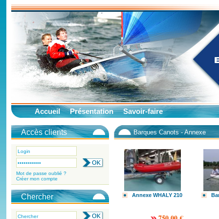
Accueil
Présentation
Savoir-faire
Accès clients
Barques Canots - Annexe
Mot de passe oublié ?
Créer mon compte
Annexe WHALY 210
Ba
Chercher
750.00 €