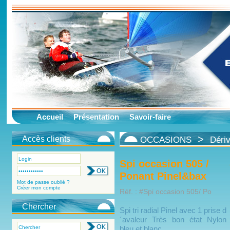
Accueil
Présentation
Savoir-faire
>
Accès clients
OCCASIONS
Déri
Spi occasion 505 /
Ponant Pinel&bax
Mot de passe oublié ?
Créer mon compte
Réf. : #Spi occasion 505/ Po
Chercher
Spi tri radial Pinel avec 1 prise d
´avaleur Très bon état Nylon
bleu et blanc