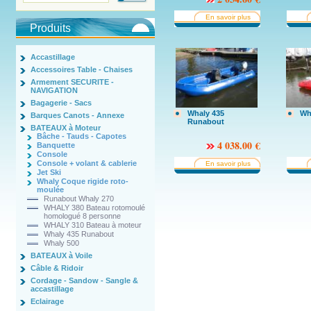
En savoir plus
Produits
Accastillage
Accessoires Table - Chaises
Armement SECURITE -
NAVIGATION
Bagagerie - Sacs
Whaly 435
Wh
Barques Canots - Annexe
Runabout
BATEAUX à Moteur
Bâche - Tauds - Capotes
4 038.00 €
Banquette
Console
Console + volant & cablerie
En savoir plus
Jet Ski
Whaly Coque rigide roto-
moulée
Runabout Whaly 270
WHALY 380 Bateau rotomoulé
homologué 8 personne
WHALY 310 Bateau à moteur
Whaly 435 Runabout
Whaly 500
BATEAUX à Voile
Câble & Ridoir
Cordage - Sandow - Sangle &
accastillage
Eclairage