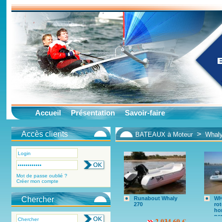
Accueil
Présentation
Savoir-faire
Accès clients
>
BATEAUX à Moteur
Whaly
Mot de passe oublié ?
Créer mon compte
Chercher
Runabout Whaly
WH
270
ro
ho
pe
2 034.60 €