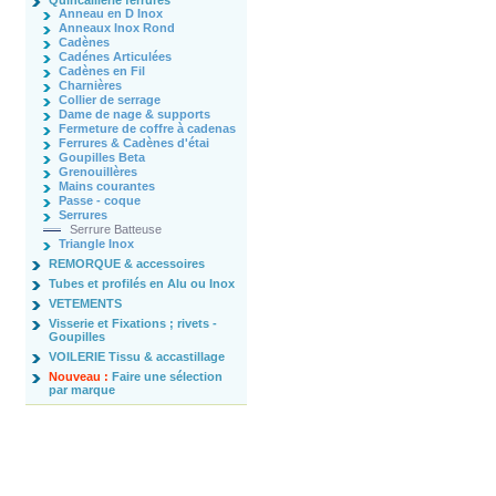
Quincaillerie ferrures
Anneau en D Inox
Anneaux Inox Rond
Cadènes
Cadénes Articulées
Cadènes en Fil
Charnières
Collier de serrage
Dame de nage & supports
Fermeture de coffre à cadenas
Ferrures & Cadènes d'étai
Goupilles Beta
Grenouillères
Mains courantes
Passe - coque
Serrures
Serrure Batteuse
Triangle Inox
REMORQUE & accessoires
Tubes et profilés en Alu ou Inox
VETEMENTS
Visserie et Fixations ; rivets -
Goupilles
VOILERIE Tissu & accastillage
Nouveau :
Faire une sélection
par marque