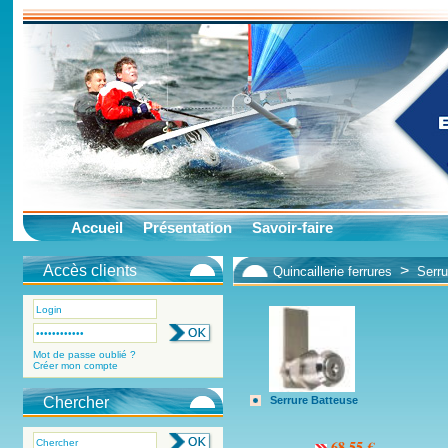
Accueil
Présentation
Savoir-faire
Accès clients
>
Quincaillerie ferrures
Serru
Mot de passe oublié ?
Créer mon compte
Chercher
Serrure Batteuse
68.55 €