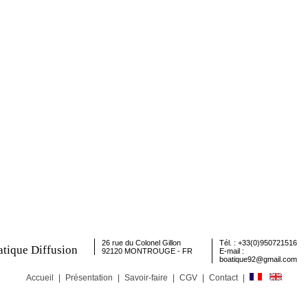
26 rue du Colonel Gillon
Tél. : +33(0)950721516
tique Diffusion
92120 MONTROUGE - FR
E-mail :
boatique92@gmail.com
Accueil
|
Présentation
|
Savoir-faire
|
CGV
|
Contact
|