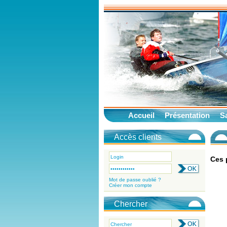
Accueil
Présentation
Sa
Accès clients
Ces 
Mot de passe oublié ?
Créer mon compte
Chercher