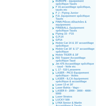
EUROPE - équipement
spécifique Tauds
F 15 accastillage spécifique,
tauds etc
F J - Flying Junior
F.D. équipement spécifique
Tauds
FINN Pièces détachées &
equipement
FIREBALL équipement
spécifique Tauds
Flying 15 - F15
G.P.14
GP14
Hobie Cat 14 & 15' accastillage
spécifique
Hobie Cat 16' & 17' accastillage
spécifique
Hobie TIGER & 18'
ISO Topper Accastillage
spécifique Taud
Jet 475 Accastillage spécifique
- taud - Voile etc
L 17 - 510 Lanaverre
LASER - PICO Equipement
spécifique - Voiles
LASER - ILCA équipement
spécifique & accastillage
Laser 13 et 16'
Laser Bahia - Vago -
LASER II - 2000 - 3000 - 4000 -
5000
Laser Stratos
LUCKY 500
LYNX Senior & Marlin
Accastillage & Tauds