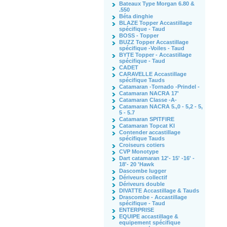
Bateaux Type Morgan 6.80 &
.550
Béta dinghie
BLAZE Topper Accastillage
spécifique - Taud
BOSS - Topper
BUZZ Topper Accastillage
spécifique -Voiles - Taud
BYTE Topper - Accastillage
spécifique - Taud
CADET
CARAVELLE Accastillage
spécifique Tauds
Catamaran -Tornado -Prindel -
Catamaran NACRA 17'
Catamaran Classe -A-
Catamaran NACRA 5.,0 - 5,2 - 5,
5 - 5.7
Catamaran SPITFIRE
Catamaran Topcat KI
Contender accastillage
spécifique Tauds
Croiseurs cotiers
CVP Monotype
Dart catamaran 12'- 15' -16' -
18'- 20 'Hawk
Dascombe lugger
Dériveurs collectif
Dériveurs double
DIVATTE Accastillage & Tauds
Drascombe - Accastillage
spécifique - Taud
ENTERPRISE
EQUIPE accastillage &
equipement spécifique