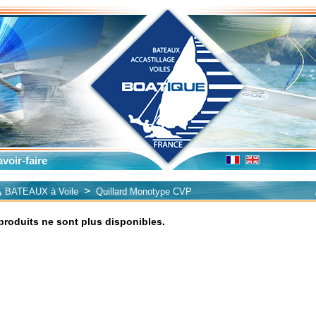
voir-faire
>
BATEAUX à Voile
Quillard Monotype CVP
produits ne sont plus disponibles.