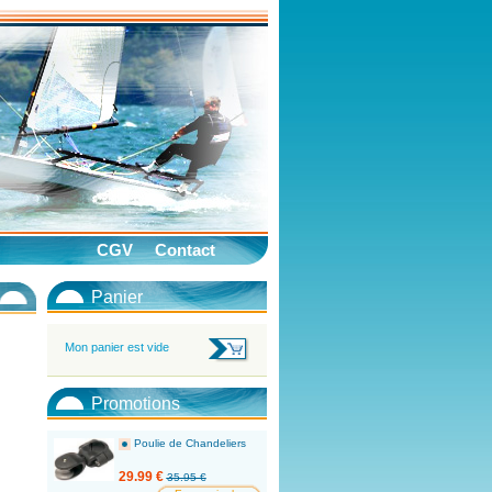
CGV
Contact
Panier
Mon panier est vide
Promotions
Poulie de Chandeliers
29.99 €
35.95 €