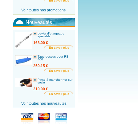
En savoir plus
Voir toutes nos promotions
Nouveautés
Levier d'etarquage
ajustable
168.00 €
En savoir plus
Taud dessus pour RS
400
250.15 €
En savoir plus
Pince à manchonner sur
socle
210.00 €
En savoir plus
Voir toutes nos nouveautés