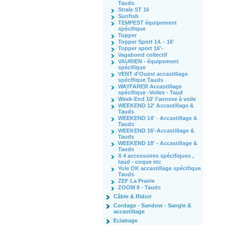
Tauds
Strale ST 16
Sunfish
TEMPEST équipement
spécifique
Topper
Topper Sport 14. - 16'
Topper sport 16'-
Vagabond collectif
VAURIEN - équipement
spécifique
VENT d'Ouest accastillage
spécifique Tauds
WAYFARER Accastillage
spécifique -Voiles - Taud
Week-End 10' l'annexe à voile
WEEKEND 12' Accastillage &
Tauds
WEEKEND 14' - Accastillage &
Tauds
WEEKEND 16'-Accastillage &
Tauds
WEEKEND 18' - Accastillage &
Tauds
X 4 accessoires spécifiques ,
taud - coque etc
Yole OK accastillage spécifique
Tauds
ZEF La Prairie
ZOOM 8 - Tauds
Câble & Ridoir
Cordage - Sandow - Sangle &
accastillage
Eclairage