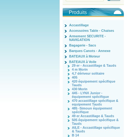
Produits
Accastillage
Accessoires Table - Chaises
Armement SECURITE -
NAVIGATION
Bagagerie - Sacs
Barques Canots - Annexe
BATEAUX à Moteur
BATEAUX à Voile
29 er - Accastillage & Tauds
4 m Morin
4,7 dériveur solitaire
405
420 équipement spécifique
Tauds
430 Morin
445 - LYNX Junior -
équipement spécifique
470 accastillage spécifique &
equipement Tauds
485 -Simoun équipement
spécifique
49 er Accastillage & Tauds
505 équipement spécifique &
Tauds
AILE - Accastillage spécifique
& Tauds
B 14