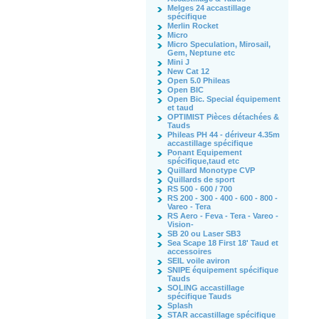
Melges 24 accastillage
spécifique
Merlin Rocket
Micro
Micro Speculation, Mirosail,
Gem, Neptune etc
Mini J
New Cat 12
Open 5.0 Phileas
Open BIC
Open Bic. Special équipement
et taud
OPTIMIST Pièces détachées &
Tauds
Phileas PH 44 - dériveur 4.35m
accastillage spécifique
Ponant Equipement
spécifique,taud etc
Quillard Monotype CVP
Quillards de sport
RS 500 - 600 / 700
RS 200 - 300 - 400 - 600 - 800 -
Vareo - Tera
RS Aero - Feva - Tera - Vareo -
Vision-
SB 20 ou Laser SB3
Sea Scape 18 First 18' Taud et
accessoires
SEIL voile aviron
SNIPE équipement spécifique
Tauds
SOLING accastillage
spécifique Tauds
Splash
STAR accastillage spécifique