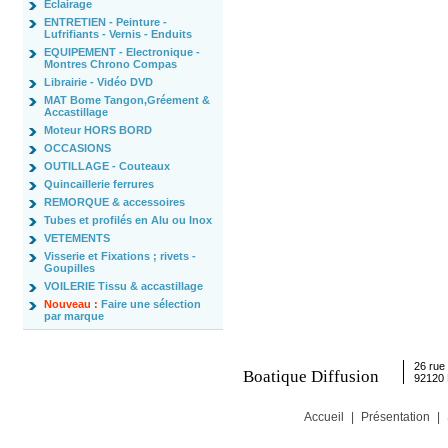
Eclairage
ENTRETIEN - Peinture -
Lufrifiants - Vernis - Enduits
EQUIPEMENT - Electronique -
Montres Chrono Compas
Librairie - Vidéo DVD
MAT Bome Tangon,Gréement &
Accastillage
Moteur HORS BORD
OCCASIONS
OUTILLAGE - Couteaux
Quincaillerie ferrures
REMORQUE & accessoires
Tubes et profilés en Alu ou Inox
VETEMENTS
Visserie et Fixations ; rivets -
Goupilles
VOILERIE Tissu & accastillage
Nouveau :
Faire une sélection
par marque
26 rue 
Boatique Diffusion
92120
Accueil
|
Présentation
|