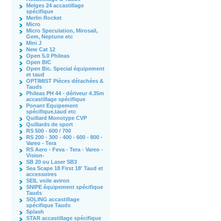
Melges 24 accastillage
spécifique
Merlin Rocket
Micro
Micro Speculation, Mirosail,
Gem, Neptune etc
Mini J
New Cat 12
Open 5.0 Phileas
Open BIC
Open Bic. Special équipement
et taud
OPTIMIST Pièces détachées &
Tauds
Phileas PH 44 - dériveur 4.35m
accastillage spécifique
Ponant Equipement
spécifique,taud etc
Quillard Monotype CVP
Quillards de sport
RS 500 - 600 / 700
RS 200 - 300 - 400 - 600 - 800 -
Vareo - Tera
RS Aero - Feva - Tera - Vareo -
Vision-
SB 20 ou Laser SB3
Sea Scape 18 First 18' Taud et
accessoires
SEIL voile aviron
SNIPE équipement spécifique
Tauds
SOLING accastillage
spécifique Tauds
Splash
STAR accastillage spécifique