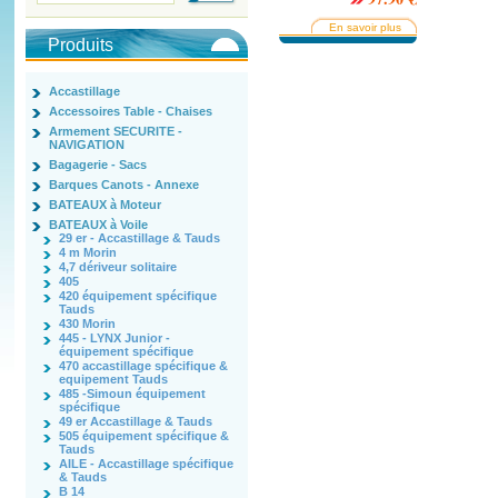
En savoir plus
Produits
Accastillage
Accessoires Table - Chaises
Armement SECURITE -
NAVIGATION
Bagagerie - Sacs
Barques Canots - Annexe
BATEAUX à Moteur
BATEAUX à Voile
29 er - Accastillage & Tauds
4 m Morin
4,7 dériveur solitaire
405
420 équipement spécifique
Tauds
430 Morin
445 - LYNX Junior -
équipement spécifique
470 accastillage spécifique &
equipement Tauds
485 -Simoun équipement
spécifique
49 er Accastillage & Tauds
505 équipement spécifique &
Tauds
AILE - Accastillage spécifique
& Tauds
B 14