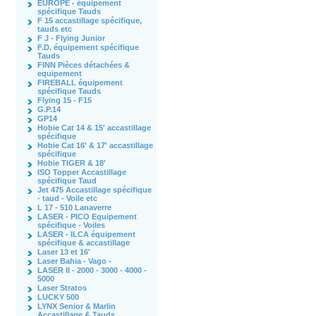
EUROPE - équipement
spécifique Tauds
F 15 accastillage spécifique,
tauds etc
F J - Flying Junior
F.D. équipement spécifique
Tauds
FINN Pièces détachées &
equipement
FIREBALL équipement
spécifique Tauds
Flying 15 - F15
G.P.14
GP14
Hobie Cat 14 & 15' accastillage
spécifique
Hobie Cat 16' & 17' accastillage
spécifique
Hobie TIGER & 18'
ISO Topper Accastillage
spécifique Taud
Jet 475 Accastillage spécifique
- taud - Voile etc
L 17 - 510 Lanaverre
LASER - PICO Equipement
spécifique - Voiles
LASER - ILCA équipement
spécifique & accastillage
Laser 13 et 16'
Laser Bahia - Vago -
LASER II - 2000 - 3000 - 4000 -
5000
Laser Stratos
LUCKY 500
LYNX Senior & Marlin
Accastillage & Tauds