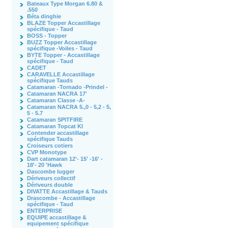
Bateaux Type Morgan 6.80 &
.550
Béta dinghie
BLAZE Topper Accastillage
spécifique - Taud
BOSS - Topper
BUZZ Topper Accastillage
spécifique -Voiles - Taud
BYTE Topper - Accastillage
spécifique - Taud
CADET
CARAVELLE Accastillage
spécifique Tauds
Catamaran -Tornado -Prindel -
Catamaran NACRA 17'
Catamaran Classe -A-
Catamaran NACRA 5.,0 - 5,2 - 5,
5 - 5.7
Catamaran SPITFIRE
Catamaran Topcat KI
Contender accastillage
spécifique Tauds
Croiseurs cotiers
CVP Monotype
Dart catamaran 12'- 15' -16' -
18'- 20 'Hawk
Dascombe lugger
Dériveurs collectif
Dériveurs double
DIVATTE Accastillage & Tauds
Drascombe - Accastillage
spécifique - Taud
ENTERPRISE
EQUIPE accastillage &
equipement spécifique