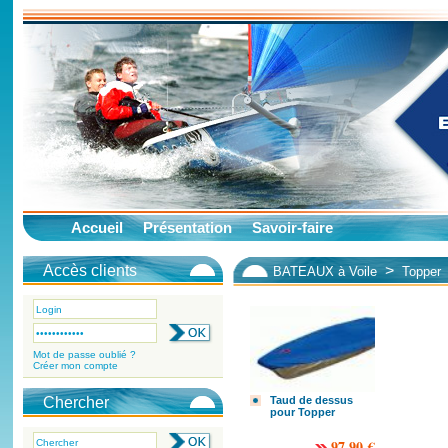
Accueil
Présentation
Savoir-faire
Accès clients
>
BATEAUX à Voile
Topper
Mot de passe oublié ?
Créer mon compte
Chercher
Taud de dessus
pour Topper
97.90 €