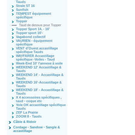
Tauds
Strale ST 16
Sunfish
TEMPEST équipement
spécifique
Topper
Taud de dessus pour Topper
Topper Sport 14. - 16'
Topper sport 16'-
Vagabond collectif
VAURIEN - équipement
spécifique
VENT d'Ouest accastillage
spécifique Tauds
WAYFARER Accastillage
spécifique -Voiles - Taud
Week-End 10' l'annexe à voile
WEEKEND 12' Accastillage &
Tauds
WEEKEND 14' - Accastillage &
Tauds
WEEKEND 16'-Accastillage &
Tauds
WEEKEND 18' - Accastillage &
Tauds
X 4 accessoires spécifiques ,
taud - coque etc
Yole OK accastillage spécifique
Tauds
ZEF La Prairie
ZOOM 8 - Tauds
Câble & Ridoir
Cordage - Sandow - Sangle &
accastillage