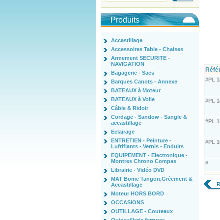
Produits
Accastillage
Accessoires Table - Chaises
Armement SECURITE -
NAVIGATION
Réfé
Bagagerie - Sacs
#PL 1
Barques Canots - Annexe
BATEAUX à Moteur
BATEAUX à Voile
#PL 1
Câble & Ridoir
Cordage - Sandow - Sangle &
#PL 1
accastillage
Eclairage
ENTRETIEN - Peinture -
#PL 1
Lufrifiants - Vernis - Enduits
EQUIPEMENT - Electronique -
Montres Chrono Compas
#
Librairie - Vidéo DVD
MAT Bome Tangon,Gréement &
R
Accastillage
Moteur HORS BORD
OCCASIONS
OUTILLAGE - Couteaux