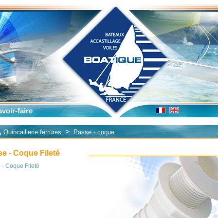
voir-faire
>
Quincaillerie ferrures
Passe - coque
e - Coque Fileté
 - Coque Fileté