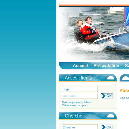
Accueil
Présentation
Sa
Accès clients
Pass
Passe
Mot de passe oublié ?
Créer mon compte
Chercher