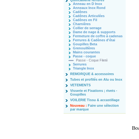
Quincaillerie ferrures
Anneau en D Inox
Anneaux Inox Rond
Cadènes
Cadénes Articulées
Cadènes en Fil
Charnières
Collier de serrage
Dame de nage & supports
Fermeture de coffre à cadenas
Ferrures & Cadènes d'étai
Goupilles Beta
Grenouillères
Mains courantes
Passe - coque
Passe - Coque Fileté
Serrures
Triangle Inox
REMORQUE & accessoires
Tubes et profilés en Alu ou Inox
VETEMENTS
Visserie et Fixations ; rivets -
Goupilles
VOILERIE Tissu & accastillage
Nouveau :
Faire une sélection
par marque
Boa