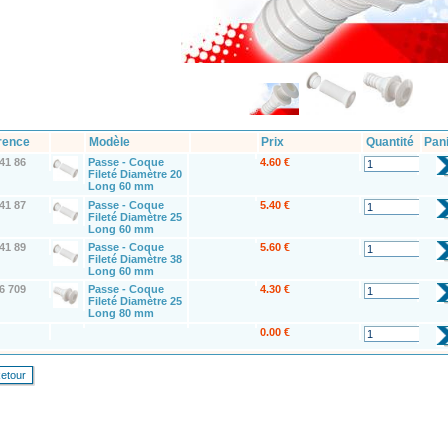
rence
Modèle
Prix
Quantité
Pan
41 86
Passe - Coque
4.60 €
Fileté Diamètre 20
Long 60 mm
41 87
Passe - Coque
5.40 €
Fileté Diamètre 25
Long 60 mm
41 89
Passe - Coque
5.60 €
Fileté Diamètre 38
Long 60 mm
6 709
Passe - Coque
4.30 €
Fileté Diamètre 25
Long 80 mm
0.00 €
etour