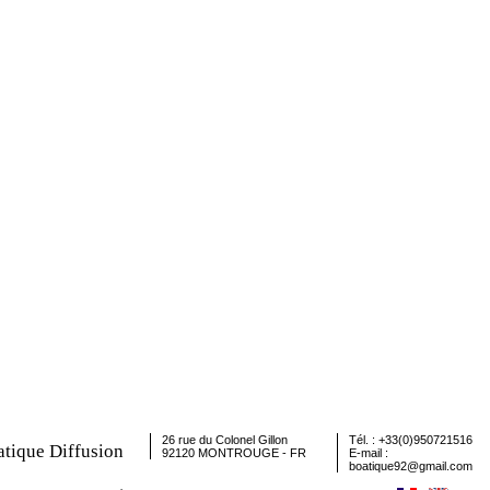
26 rue du Colonel Gillon
Tél. : +33(0)950721516
tique Diffusion
92120 MONTROUGE - FR
E-mail :
boatique92@gmail.com