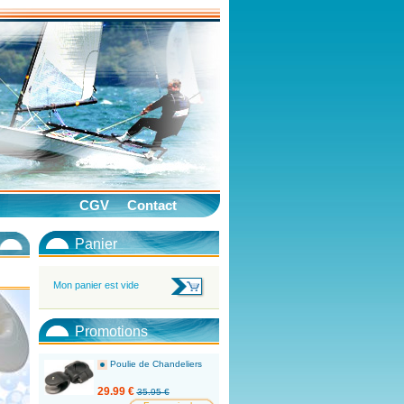
CGV
Contact
Panier
Mon panier est vide
Promotions
Poulie de Chandeliers
29.99 €
35.95 €