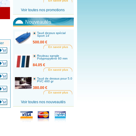
En savoir plus
Voir toutes nos promotions
Nouveautés
Taud dessus spécial
Sport 14'
500.00 €
ier
En savoir plus
Rouleau sangle
Polypropylène 60 mm
84.05 €
En savoir plus
Taud de dessus pour 5.0
PVC 460 gr
380.00 €
En savoir plus
Voir toutes nos nouveautés