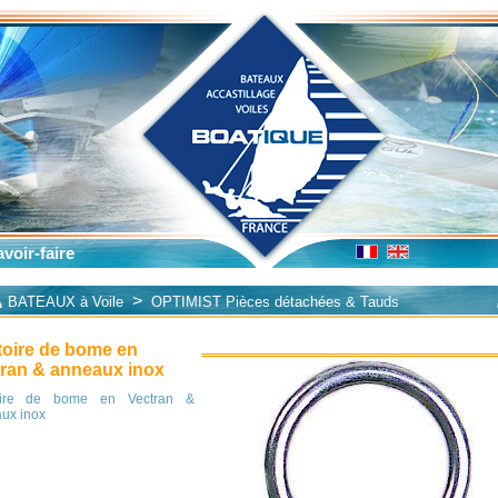
voir-faire
>
BATEAUX à Voile
OPTIMIST Pièces détachées & Tauds
oire de bome en
ran & anneaux inox
oire de bome en Vectran &
ux inox