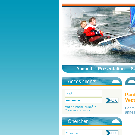
Accueil
Présentation
Sa
Accès clients
Pant
Vect
Mot de passe oublié ?
Pant
Créer mon compte
annea
Chercher