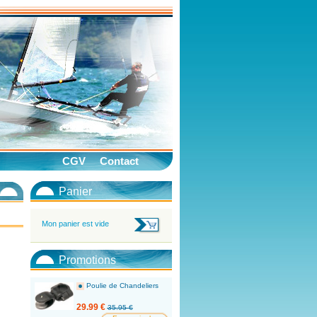
CGV
Contact
Panier
Mon panier est vide
Promotions
Poulie de Chandeliers
29.99 €
35.95 €