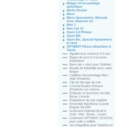
Melges 24 accastillage
spécifique
Merlin Rocket
Micro
Micro Speculation, Mirosail,
Gem, Neptune etc
Mini J
New Cat 12
Open 5.0 Phileas
Open BIC
Open Bic. Special équipement
et taud
OPTIMIST Pièces détachées &
Tauds
Aiguillot inox renforcé D 8 mm
Baque de pont & Couronne
d'étambrai
Barre alu + stick pour Optimist
Boudin de flottabilité avec valve
longue
Cabillots d'assemblage Mat /
Voile d'Optimist
Clip de blocage de mat
Crochet fixation d'étrave
d'Optimist sur remorq
Embouts et bouchons de Mat,
Bome, Livarde
Emplanture de mat réglable
Ensemble Mat Bome Livarde
Regate SILVER
Gréement Optimist BLACK
Gold - Mat - Bome - Livard
Gréement OPTIMIST SCHOOL
pour voile a oeillets
Jeu d'aiguillots pour Optimist en