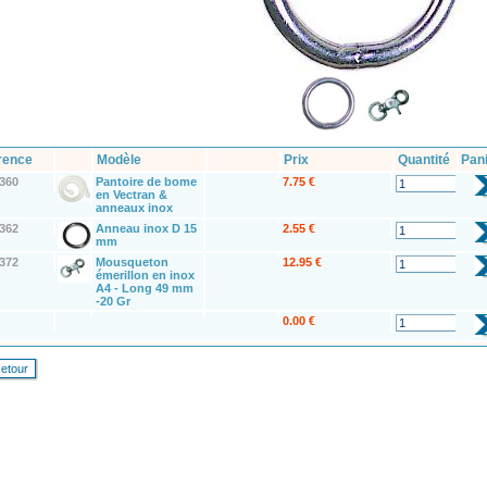
rence
Modèle
Prix
Quantité
Pan
360
Pantoire de bome
7.75 €
en Vectran &
anneaux inox
362
Anneau inox D 15
2.55 €
mm
372
Mousqueton
12.95 €
émerillon en inox
A4 - Long 49 mm
-20 Gr
0.00 €
etour