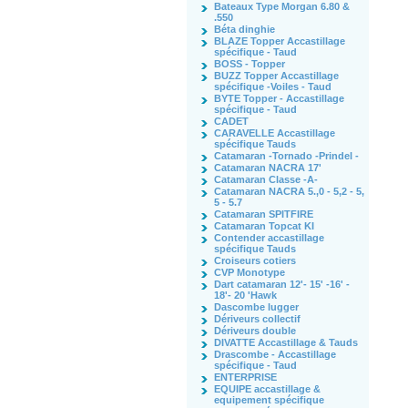
Bateaux Type Morgan 6.80 &
.550
Béta dinghie
BLAZE Topper Accastillage
spécifique - Taud
BOSS - Topper
BUZZ Topper Accastillage
spécifique -Voiles - Taud
BYTE Topper - Accastillage
spécifique - Taud
CADET
CARAVELLE Accastillage
spécifique Tauds
Catamaran -Tornado -Prindel -
Catamaran NACRA 17'
Catamaran Classe -A-
Catamaran NACRA 5.,0 - 5,2 - 5,
5 - 5.7
Catamaran SPITFIRE
Catamaran Topcat KI
Contender accastillage
spécifique Tauds
Croiseurs cotiers
CVP Monotype
Dart catamaran 12'- 15' -16' -
18'- 20 'Hawk
Dascombe lugger
Dériveurs collectif
Dériveurs double
DIVATTE Accastillage & Tauds
Drascombe - Accastillage
spécifique - Taud
ENTERPRISE
EQUIPE accastillage &
equipement spécifique