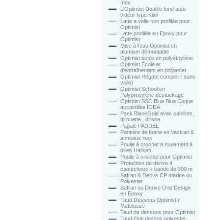
Inox
L'Optimist Double fond auto-
videur type Kiwi
Latte a voile non profilée pour
Optimist
Latte profilée en Epoxy pour
Optimist
Mise à l'eau Optimist en
alumium démontable
Optimist école en polyéthylène
Optimist École et
d'entraînement en polyester
Optimist Régate complet ( sans
voile)
Optimist School en
Polypropylène destockage
Optimist SSC Blue Blue Coque
accastillée IODA
Pack BlackGold avec cabillots,
girouette , drisse
Pagaie PADDEL
Pantoire de bome en Vectran &
anneaux inox
Poulie à crochet à roulement à
billes Harken
Poulie à crochet pour Optimist
Protection de dérive 4
caoutchouc + bande de 300 m
Safran & Derive CP marine ou
Polyester
Safran ou Derive One Design
en Epoxy
Taud Dessous Optimist r
Matelassé
Taud de dessous pour Optimist
Taud Opti dessus polyester