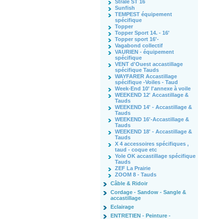
Strale ST 16
Sunfish
TEMPEST équipement
spécifique
Topper
Topper Sport 14. - 16'
Topper sport 16'-
Vagabond collectif
VAURIEN - équipement
spécifique
VENT d'Ouest accastillage
spécifique Tauds
WAYFARER Accastillage
spécifique -Voiles - Taud
Week-End 10' l'annexe à voile
WEEKEND 12' Accastillage &
Tauds
WEEKEND 14' - Accastillage &
Tauds
WEEKEND 16'-Accastillage &
Tauds
WEEKEND 18' - Accastillage &
Tauds
X 4 accessoires spécifiques ,
taud - coque etc
Yole OK accastillage spécifique
Tauds
ZEF La Prairie
ZOOM 8 - Tauds
Câble & Ridoir
Cordage - Sandow - Sangle &
accastillage
Eclairage
ENTRETIEN - Peinture -