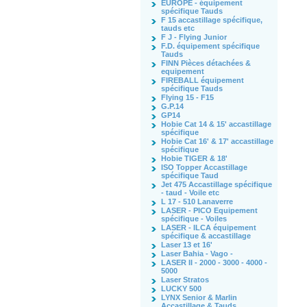
EUROPE - équipement
spécifique Tauds
F 15 accastillage spécifique,
tauds etc
F J - Flying Junior
F.D. équipement spécifique
Tauds
FINN Pièces détachées &
equipement
FIREBALL équipement
spécifique Tauds
Flying 15 - F15
G.P.14
GP14
Hobie Cat 14 & 15' accastillage
spécifique
Hobie Cat 16' & 17' accastillage
spécifique
Hobie TIGER & 18'
ISO Topper Accastillage
spécifique Taud
Jet 475 Accastillage spécifique
- taud - Voile etc
L 17 - 510 Lanaverre
LASER - PICO Equipement
spécifique - Voiles
LASER - ILCA équipement
spécifique & accastillage
Laser 13 et 16'
Laser Bahia - Vago -
LASER II - 2000 - 3000 - 4000 -
5000
Laser Stratos
LUCKY 500
LYNX Senior & Marlin
Accastillage & Tauds