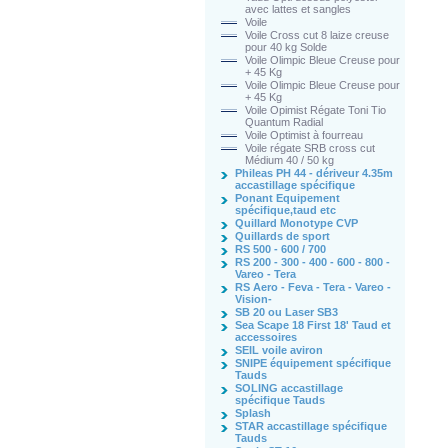
avec lattes et sangles
Voile
Voile Cross cut 8 laize creuse
pour 40 kg Solde
Voile Olimpic Bleue Creuse pour
+ 45 Kg
Voile Olimpic Bleue Creuse pour
+ 45 Kg
Voile Opimist Régate Toni Tio
Quantum Radial
Voile Optimist à fourreau
Voile régate SRB cross cut
Médium 40 / 50 kg
Phileas PH 44 - dériveur 4.35m
accastillage spécifique
Ponant Equipement
spécifique,taud etc
Quillard Monotype CVP
Quillards de sport
RS 500 - 600 / 700
RS 200 - 300 - 400 - 600 - 800 -
Vareo - Tera
RS Aero - Feva - Tera - Vareo -
Vision-
SB 20 ou Laser SB3
Sea Scape 18 First 18' Taud et
accessoires
SEIL voile aviron
SNIPE équipement spécifique
Tauds
SOLING accastillage
spécifique Tauds
Splash
STAR accastillage spécifique
Tauds