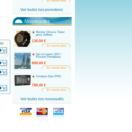
En savoir plus
Voir toutes nos promotions
Nouveautés
Montre Chrono Timer
gros chiffres
130.00 €
ier
En savoir plus
Spi occasion 505 /
Ponant Pinel&bax
800.00 €
En savoir plus
Compas Gps PRO
780.45 €
En savoir plus
Voir toutes nos nouveautés