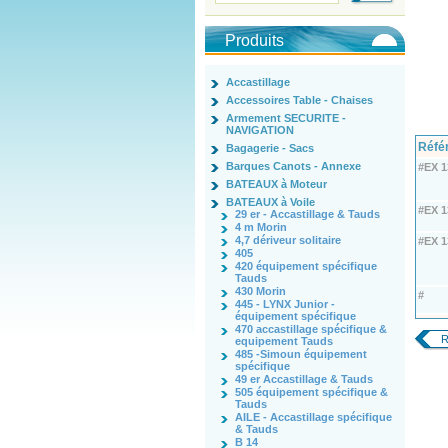
Produits
Accastillage
Accessoires Table - Chaises
Armement SECURITE -
NAVIGATION
Réfé
Bagagerie - Sacs
Barques Canots - Annexe
#EX 1
BATEAUX à Moteur
BATEAUX à Voile
#EX 1
29 er - Accastillage & Tauds
4 m Morin
4,7 dériveur solitaire
#EX 1
405
420 équipement spécifique
Tauds
430 Morin
#
445 - LYNX Junior -
équipement spécifique
470 accastillage spécifique &
R
equipement Tauds
485 -Simoun équipement
spécifique
49 er Accastillage & Tauds
505 équipement spécifique &
Tauds
AILE - Accastillage spécifique
& Tauds
B 14