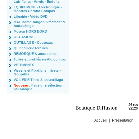
Lufrifiants - Vernis - Enduits
EQUIPEMENT - Electronique -
Montres Chrono Compas
Librairie - Vidéo DVD
MAT Bome Tangon,Gréement &
Accastillage
Moteur HORS BORD
OCCASIONS
OUTILLAGE - Couteaux
Quincaillerie ferrures
REMORQUE & accessoires
Tubes et profilés en Alu ou Inox
VETEMENTS
Visserie et Fixations ; rivets -
Goupilles
VOILERIE Tissu & accastillage
Nouveau :
Faire une sélection
par marque
26 rue 
Boatique Diffusion
92120
Accueil
|
Présentation
|