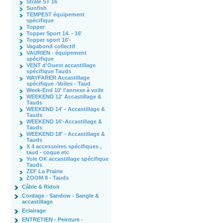
Strale ST 16
Sunfish
TEMPEST équipement
spécifique
Topper
Topper Sport 14. - 16'
Topper sport 16'-
Vagabond collectif
VAURIEN - équipement
spécifique
VENT d'Ouest accastillage
spécifique Tauds
WAYFARER Accastillage
spécifique -Voiles - Taud
Week-End 10' l'annexe à voile
WEEKEND 12' Accastillage &
Tauds
WEEKEND 14' - Accastillage &
Tauds
WEEKEND 16'-Accastillage &
Tauds
WEEKEND 18' - Accastillage &
Tauds
X 4 accessoires spécifiques ,
taud - coque etc
Yole OK accastillage spécifique
Tauds
ZEF La Prairie
ZOOM 8 - Tauds
Câble & Ridoir
Cordage - Sandow - Sangle &
accastillage
Eclairage
ENTRETIEN - Peinture -