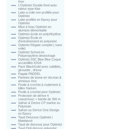
Inox
L'Optimist Double fond auto-
videur type Kiwi
Latte a voile non profilée pour
Optimist
Latte profilée en Epoxy pour
Optimist
Mise à l'eau Optimist en
alumium démontable
Optimist école en polyéthylène
Optimist École et
d'entraînement en polyester
Optimist Régate complet ( sans
voile)
Optimist School en
Polypropylène destockage
Optimist SSC Blue Blue Coque
accastillée IODA
Pack BlackGold avec cabillots,
girouette , drisse
Pagaie PADDEL
Pantoire de bome en Vectran &
anneaux inox
Poulie à crochet à roulement à
billes Harken
Poulie à crochet pour Optimist
Protection de dérive 4
caoutchouc + bande de 300 m
Safran & Derive CP marine ou
Polyester
Safran ou Derive One Design
en Epoxy
Taud Dessous Optimist r
Matelassé
Taud de dessous pour Optimist
Taud Opti dessus polyester