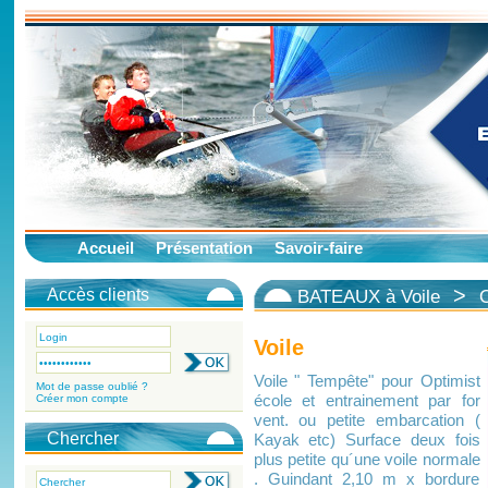
Accueil
Présentation
Savoir-faire
>
Accès clients
BATEAUX à Voile
Voile
Voile " Tempête" pour Optimist
Mot de passe oublié ?
école et entrainement par for
Créer mon compte
vent. ou petite embarcation (
Chercher
Kayak etc) Surface deux fois
plus petite qu´une voile normale
. Guindant 2,10 m x bordure