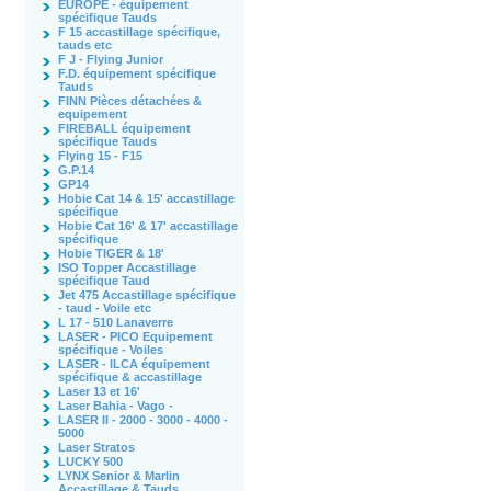
EUROPE - équipement
spécifique Tauds
F 15 accastillage spécifique,
tauds etc
F J - Flying Junior
F.D. équipement spécifique
Tauds
FINN Pièces détachées &
equipement
FIREBALL équipement
spécifique Tauds
Flying 15 - F15
G.P.14
GP14
Hobie Cat 14 & 15' accastillage
spécifique
Hobie Cat 16' & 17' accastillage
spécifique
Hobie TIGER & 18'
ISO Topper Accastillage
spécifique Taud
Jet 475 Accastillage spécifique
- taud - Voile etc
L 17 - 510 Lanaverre
LASER - PICO Equipement
spécifique - Voiles
LASER - ILCA équipement
spécifique & accastillage
Laser 13 et 16'
Laser Bahia - Vago -
LASER II - 2000 - 3000 - 4000 -
5000
Laser Stratos
LUCKY 500
LYNX Senior & Marlin
Accastillage & Tauds