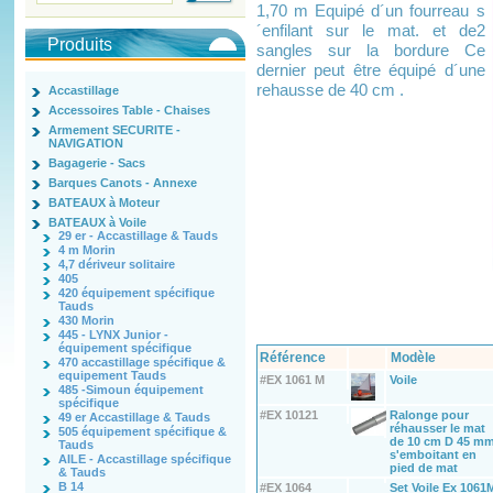
1,70 m Equipé d´un fourreau s
´enfilant sur le mat. et de2
Produits
sangles sur la bordure Ce
dernier peut être équipé d´une
rehausse de 40 cm .
Accastillage
Accessoires Table - Chaises
Armement SECURITE -
NAVIGATION
Bagagerie - Sacs
Barques Canots - Annexe
BATEAUX à Moteur
BATEAUX à Voile
29 er - Accastillage & Tauds
4 m Morin
4,7 dériveur solitaire
405
420 équipement spécifique
Tauds
430 Morin
445 - LYNX Junior -
équipement spécifique
Référence
Modèle
470 accastillage spécifique &
equipement Tauds
#EX 1061 M
Voile
485 -Simoun équipement
spécifique
#EX 10121
Ralonge pour
49 er Accastillage & Tauds
réhausser le mat
505 équipement spécifique &
de 10 cm D 45 m
Tauds
s'emboitant en
AILE - Accastillage spécifique
pied de mat
& Tauds
B 14
#EX 1064
Set Voile Ex 1061