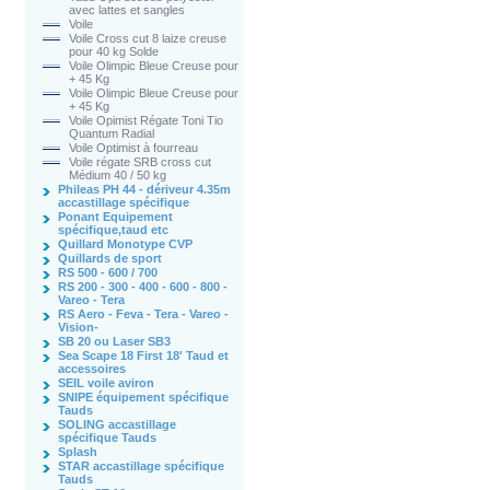
avec lattes et sangles
Voile
Voile Cross cut 8 laize creuse
pour 40 kg Solde
Voile Olimpic Bleue Creuse pour
+ 45 Kg
Voile Olimpic Bleue Creuse pour
+ 45 Kg
Voile Opimist Régate Toni Tio
Quantum Radial
Voile Optimist à fourreau
Voile régate SRB cross cut
Médium 40 / 50 kg
Phileas PH 44 - dériveur 4.35m
accastillage spécifique
Ponant Equipement
spécifique,taud etc
Quillard Monotype CVP
Quillards de sport
RS 500 - 600 / 700
RS 200 - 300 - 400 - 600 - 800 -
Vareo - Tera
RS Aero - Feva - Tera - Vareo -
Vision-
SB 20 ou Laser SB3
Sea Scape 18 First 18' Taud et
accessoires
SEIL voile aviron
SNIPE équipement spécifique
Tauds
SOLING accastillage
spécifique Tauds
Splash
STAR accastillage spécifique
Tauds