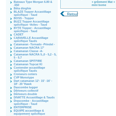
Bateaux Type Morgan 6.80 &
+ gréement Mat +
.550
mini bome
Béta dinghie
BLAZE Topper Accastillage
Retour
spécifique - Taud
BOSS - Topper
BUZZ Topper Accastillage
spécifique -Voiles - Taud
BYTE Topper - Accastillage
spécifique - Taud
CADET
CARAVELLE Accastillage
spécifique Tauds
Catamaran -Tornado -Prindel -
Catamaran NACRA 17'
Catamaran Classe -A-
Catamaran NACRA 5.,0 - 5,2 - 5,
5 - 5.7
Catamaran SPITFIRE
Catamaran Topcat KI
Contender accastillage
spécifique Tauds
Croiseurs cotiers
CVP Monotype
Dart catamaran 12'- 15' -16' -
18'- 20 'Hawk
Dascombe lugger
Dériveurs collectif
Dériveurs double
DIVATTE Accastillage & Tauds
Drascombe - Accastillage
spécifique - Taud
ENTERPRISE
EQUIPE accastillage &
equipement spécifique