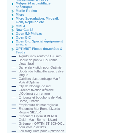
Melges 24 accastillage
spécifique
Merlin Rocket
Micro
Micro Speculation, Mirosail,
Gem, Neptune etc
Mini J
New Cat 12
Open 5.0 Phileas
Open BIC
Open Bic. Special équipement
et taud
OPTIMIST Pièces détachées &
Tauds
Aiguillot inox renforcé D 8 mm
Baque de pont & Couronne
d'étambrai
Barre alu + stick pour Optimist
Boudin de flottabilité avec valve
longue
Cabillots d'assemblage Mat /
Voile d'Optimist
Clip de blocage de mat
Crochet fixation d'étrave
d'Optimist sur remorq
Embouts et bouchons de Mat,
Bome, Livarde
Emplanture de mat réglable
Ensemble Mat Bome Livarde
Regate SILVER
Gréement Optimist BLACK
Gold - Mat - Bome - Livard
Gréement OPTIMIST SCHOOL
pour voile a oeillets
Jeu d'aiguillots pour Optimist en