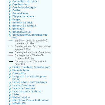
Cremaillère de drisse
Crochets Inox
Crochets plastique
Davier
Démanilleurs
Disque de ragage
Ecope
Embout de stick
Embout de Tangon
Emerillon
Emplanture rail
Enmagasineur, Enrouleur de
Foc
Emérillon oeil & chape Inox à
roulement à billes
Emmagasineur Eco pour voilier
jusqu'à 5,50m
Emmagasineur pour Catamaran
Enmagasineur 65 mm Ch
Rupture 1700 kg
Enmagasiseur à Tambour +
émerillon
Filoirs - Ecubiers & passe pont
Frein de bome
Girouettes
Languette de sécurité pour
Safran
Lattes ridoir - Lattes à trous
Levier d'étarquage
Levier de Hale bas
Lèvre de puits de dérive
Liston
Maillon rapide
Manchons Cuivre & Alumium
MANILLES