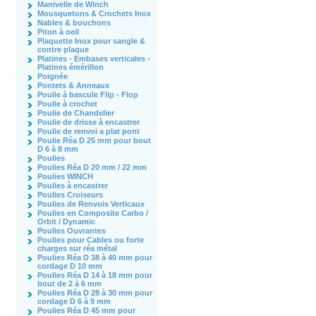
Manivelle de Winch
Mousquetons & Crochets Inox
Nables & bouchons
Piton à oeil
Plaquette Inox pour sangle &
contre plaque
Platines - Embases verticales -
Platines émérillon
Poignée
Pontets & Anneaux
Poulie à bascule Flip - Flop
Poulie à crochet
Poulie de Chandelier
Poulie de drisse à encastrer
Poulie de renvoi a plat pont
Poulie Réa D 25 mm pour bout
D 6 à 8 mm
Poulies
Poulies Réa D 20 mm / 22 mm
Poulies WINCH
Poulies à encastrer
Poulies Croiseurs
Poulies de Renvois Verticaux
Poulies en Composite Carbo /
Orbit / Dynamic
Poulies Ouvrantes
Poulies pour Cables ou forte
charges sur réa métal
Poulies Réa D 38 à 40 mm pour
cordage D 10 mm
Poulies Réa D 14 à 18 mm pour
bout de 2 à 6 mm
Poulies Réa D 28 à 30 mm pour
cordage D 6 à 9 mm
Poulies Réa D 45 mm pour