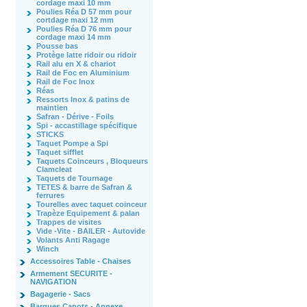
cordage maxi 10 mm
Poulies Réa D 57 mm pour
cortdage maxi 12 mm
Poulies Réa D 76 mm pour
cordage maxi 14 mm
Pousse bas
Protège latte ridoir ou ridoir
Rail alu en X & chariot
Rail de Foc en Aluminium
Rail de Foc Inox
Réas
Ressorts Inox & patins de
maintien
Safran - Dérive - Foils
Spi - accastillage spécifique
STICKS
Taquet Pompe a Spi
Taquet sifflet
Taquets Coinceurs , Bloqueurs
Clamcleat
Taquets de Tournage
TETES & barre de Safran &
ferrures
Tourelles avec taquet coinceur
Trapèze Equipement & palan
Trappes de visites
Vide -Vite - BAILER - Autovide
Volants Anti Ragage
Winch
Accessoires Table - Chaises
Armement SECURITE -
NAVIGATION
Bagagerie - Sacs
Barques Canots - Annexe