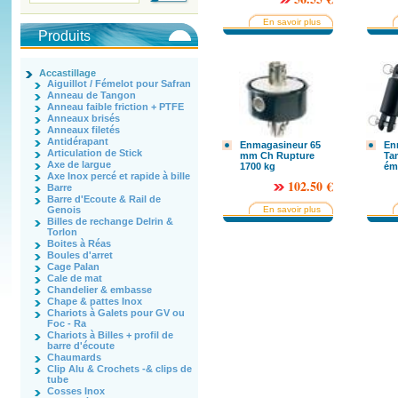
En savoir plus
Produits
Accastillage
Aiguillot / Fémelot pour Safran
Anneau de Tangon
Anneau faible friction + PTFE
Anneaux brisés
Anneaux filetés
Antidérapant
Enmagasineur 65
En
Articulation de Stick
mm Ch Rupture
Ta
Axe de largue
1700 kg
éme
Axe Inox percé et rapide à bille
102.50 €
Barre
Barre d'Ecoute & Rail de
En savoir plus
Genois
Billes de rechange Delrin &
Torlon
Boites à Réas
Boules d'arret
Cage Palan
Cale de mat
Chandelier & embasse
Chape & pattes Inox
Chariots à Galets pour GV ou
Foc - Ra
Chariots à Billes + profil de
barre d'écoute
Chaumards
Clip Alu & Crochets -& clips de
tube
Cosses Inox