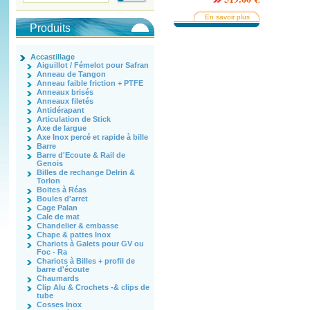
En savoir plus
Produits
Accastillage
Aiguillot / Fémelot pour Safran
Anneau de Tangon
Anneau faible friction + PTFE
Anneaux brisés
Anneaux filetés
Antidérapant
Articulation de Stick
Axe de largue
Axe Inox percé et rapide à bille
Barre
Barre d'Ecoute & Rail de
Genois
Billes de rechange Delrin &
Torlon
Boites à Réas
Boules d'arret
Cage Palan
Cale de mat
Chandelier & embasse
Chape & pattes Inox
Chariots à Galets pour GV ou
Foc - Ra
Chariots à Billes + profil de
barre d'écoute
Chaumards
Clip Alu & Crochets -& clips de
tube
Cosses Inox