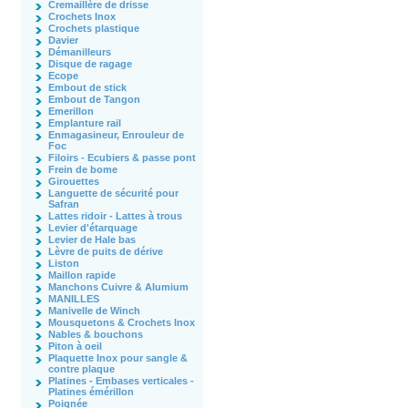
Cremaillère de drisse
Crochets Inox
Crochets plastique
Davier
Démanilleurs
Disque de ragage
Ecope
Embout de stick
Embout de Tangon
Emerillon
Emplanture rail
Enmagasineur, Enrouleur de
Foc
Filoirs - Ecubiers & passe pont
Frein de bome
Girouettes
Languette de sécurité pour
Safran
Lattes ridoir - Lattes à trous
Levier d'étarquage
Levier de Hale bas
Lèvre de puits de dérive
Liston
Maillon rapide
Manchons Cuivre & Alumium
MANILLES
Manivelle de Winch
Mousquetons & Crochets Inox
Nables & bouchons
Piton à oeil
Plaquette Inox pour sangle &
contre plaque
Platines - Embases verticales -
Platines émérillon
Poignée