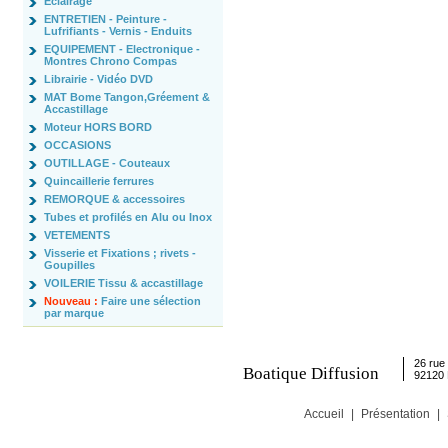
Eclairage
ENTRETIEN - Peinture -
Lufrifiants - Vernis - Enduits
EQUIPEMENT - Electronique -
Montres Chrono Compas
Librairie - Vidéo DVD
MAT Bome Tangon,Gréement &
Accastillage
Moteur HORS BORD
OCCASIONS
OUTILLAGE - Couteaux
Quincaillerie ferrures
REMORQUE & accessoires
Tubes et profilés en Alu ou Inox
VETEMENTS
Visserie et Fixations ; rivets -
Goupilles
VOILERIE Tissu & accastillage
Nouveau :
Faire une sélection
par marque
26 rue 
Boatique Diffusion
92120
Accueil
|
Présentation
|