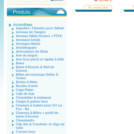
En savoir plus
Produits
Accastillage
Aiguillot / Fémelot pour Safran
Anneau de Tangon
Anneau faible friction + PTFE
Anneaux brisés
Anneaux filetés
Antidérapant
Articulation de Stick
Axe de largue
Axe Inox percé et rapide à bille
Barre
Barre d'Ecoute & Rail de
Genois
Billes de rechange Delrin &
Torlon
Boites à Réas
Boules d'arret
Cage Palan
Cale de mat
Chandelier & embasse
Chape & pattes Inox
Chariots à Galets pour GV ou
Foc - Ra
Chariots à Billes + profil de
barre d'écoute
Chaumards
Clip Alu & Crochets -& clips de
tube
Cosses Inox