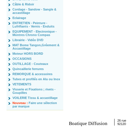
Câble & Ridoir
Cordage - Sandow - Sangle &
accastillage
Eclairage
ENTRETIEN - Peinture -
Lufrifiants - Vernis - Enduits
EQUIPEMENT - Electronique -
Montres Chrono Compas
Librairie - Vidéo DVD
MAT Bome Tangon,Gréement &
Accastillage
Moteur HORS BORD
OCCASIONS
OUTILLAGE - Couteaux
Quincaillerie ferrures
REMORQUE & accessoires
Tubes et profilés en Alu ou Inox
VETEMENTS
Visserie et Fixations ; rivets -
Goupilles
VOILERIE Tissu & accastillage
Nouveau :
Faire une sélection
par marque
26 rue 
Boatique Diffusion
92120