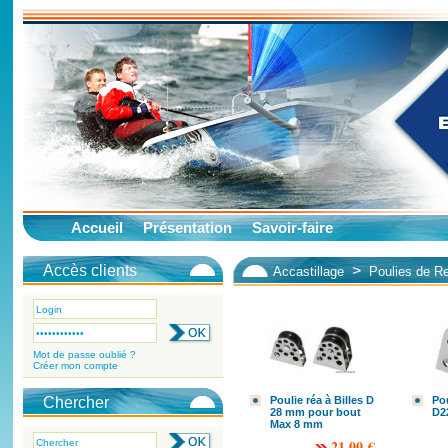
Accueil
Présentation
Savoir-faire
Accès clients
>
Accastillage
Poulies de Re
Mot de passe oublié ?
Créer mon compte
Chercher
Poulie réa à Billes D
Pou
28 mm pour bout
D2
Max 8 mm
21.00 €