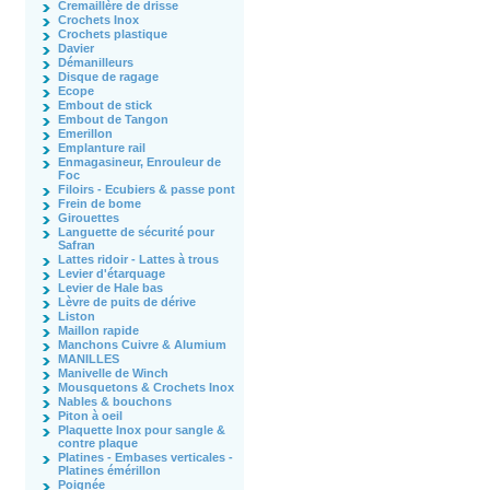
Cremaillère de drisse
Crochets Inox
Crochets plastique
Davier
Démanilleurs
Disque de ragage
Ecope
Embout de stick
Embout de Tangon
Emerillon
Emplanture rail
Enmagasineur, Enrouleur de
Foc
Filoirs - Ecubiers & passe pont
Frein de bome
Girouettes
Languette de sécurité pour
Safran
Lattes ridoir - Lattes à trous
Levier d'étarquage
Levier de Hale bas
Lèvre de puits de dérive
Liston
Maillon rapide
Manchons Cuivre & Alumium
MANILLES
Manivelle de Winch
Mousquetons & Crochets Inox
Nables & bouchons
Piton à oeil
Plaquette Inox pour sangle &
contre plaque
Platines - Embases verticales -
Platines émérillon
Poignée