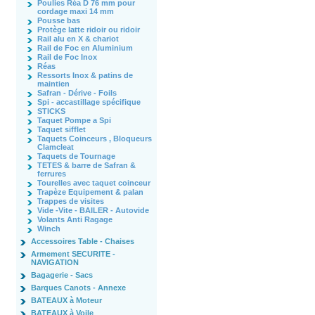
Poulies Réa D 76 mm pour
cordage maxi 14 mm
Pousse bas
Protège latte ridoir ou ridoir
Rail alu en X & chariot
Rail de Foc en Aluminium
Rail de Foc Inox
Réas
Ressorts Inox & patins de
maintien
Safran - Dérive - Foils
Spi - accastillage spécifique
STICKS
Taquet Pompe a Spi
Taquet sifflet
Taquets Coinceurs , Bloqueurs
Clamcleat
Taquets de Tournage
TETES & barre de Safran &
ferrures
Tourelles avec taquet coinceur
Trapèze Equipement & palan
Trappes de visites
Vide -Vite - BAILER - Autovide
Volants Anti Ragage
Winch
Accessoires Table - Chaises
Armement SECURITE -
NAVIGATION
Bagagerie - Sacs
Barques Canots - Annexe
BATEAUX à Moteur
BATEAUX à Voile