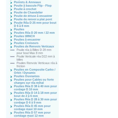
Pontets & Anneaux
Poulie à bascule Flip - Flop
Poulie à crochet
Poulie de Chandelier
Poulie de drisse à encastrer
Poulie de renvoi a plat pont
Poulie Réa D 25 mm pour bout
D 6 à 8 mm
Poulies
Poulies Réa D 20 mm / 22 mm
Poulies WINCH
Poulies à encastrer
Poulies Croiseurs
Poulies de Renvois Verticaux
Poulie réa à Billes D 28 mm
pour bout Max 8 mm
Poulie Verticale réa D22 mm à
billes
Poulies Renvois Verticaux réa à
friction
Poulies en Composite Carbo /
Orbit / Dynamic
Poulies Ouvrantes
Poulies pour Cables ou forte
charges sur réa métal
Poulies Réa D 38 à 40 mm pour
cordage D 10 mm
Poulies Réa D 14 à 18 mm pour
bout de 2 à 6 mm
Poulies Réa D 28 à 30 mm pour
cordage D 6 à 9 mm
Poulies Réa D 45 mm pour
cordage maxi 10 mm
Poulies Réa D 57 mm pour
cortdage maxi 12 mm