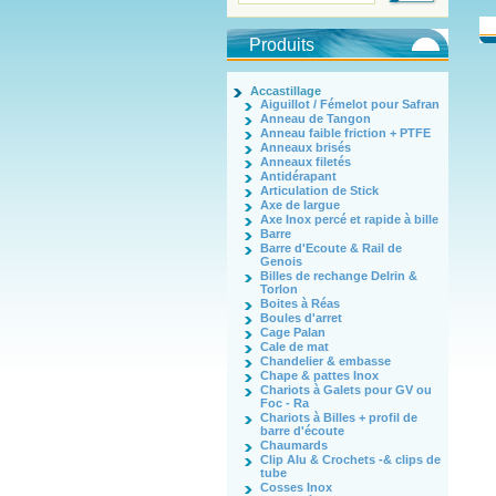
Produits
Accastillage
Aiguillot / Fémelot pour Safran
Anneau de Tangon
Anneau faible friction + PTFE
Anneaux brisés
Anneaux filetés
Antidérapant
Articulation de Stick
Axe de largue
Axe Inox percé et rapide à bille
Barre
Barre d'Ecoute & Rail de
Genois
Billes de rechange Delrin &
Torlon
Boites à Réas
Boules d'arret
Cage Palan
Cale de mat
Chandelier & embasse
Chape & pattes Inox
Chariots à Galets pour GV ou
Foc - Ra
Chariots à Billes + profil de
barre d'écoute
Chaumards
Clip Alu & Crochets -& clips de
tube
Cosses Inox