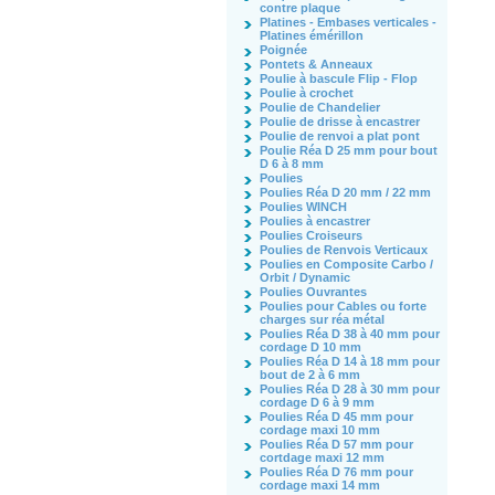
contre plaque
Platines - Embases verticales -
Platines émérillon
Poignée
Pontets & Anneaux
Poulie à bascule Flip - Flop
Poulie à crochet
Poulie de Chandelier
Poulie de drisse à encastrer
Poulie de renvoi a plat pont
Poulie Réa D 25 mm pour bout
D 6 à 8 mm
Poulies
Poulies Réa D 20 mm / 22 mm
Poulies WINCH
Poulies à encastrer
Poulies Croiseurs
Poulies de Renvois Verticaux
Poulies en Composite Carbo /
Orbit / Dynamic
Poulies Ouvrantes
Poulies pour Cables ou forte
charges sur réa métal
Poulies Réa D 38 à 40 mm pour
cordage D 10 mm
Poulies Réa D 14 à 18 mm pour
bout de 2 à 6 mm
Poulies Réa D 28 à 30 mm pour
cordage D 6 à 9 mm
Poulies Réa D 45 mm pour
cordage maxi 10 mm
Poulies Réa D 57 mm pour
cortdage maxi 12 mm
Poulies Réa D 76 mm pour
cordage maxi 14 mm