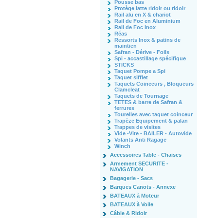
Pousse bas
Protège latte ridoir ou ridoir
Rail alu en X & chariot
Rail de Foc en Aluminium
Rail de Foc Inox
Réas
Ressorts Inox & patins de
maintien
Safran - Dérive - Foils
Spi - accastillage spécifique
STICKS
Taquet Pompe a Spi
Taquet sifflet
Taquets Coinceurs , Bloqueurs
Clamcleat
Taquets de Tournage
TETES & barre de Safran &
ferrures
Tourelles avec taquet coinceur
Trapèze Equipement & palan
Trappes de visites
Vide -Vite - BAILER - Autovide
Volants Anti Ragage
Winch
Accessoires Table - Chaises
Armement SECURITE -
NAVIGATION
Bagagerie - Sacs
Barques Canots - Annexe
BATEAUX à Moteur
BATEAUX à Voile
Câble & Ridoir