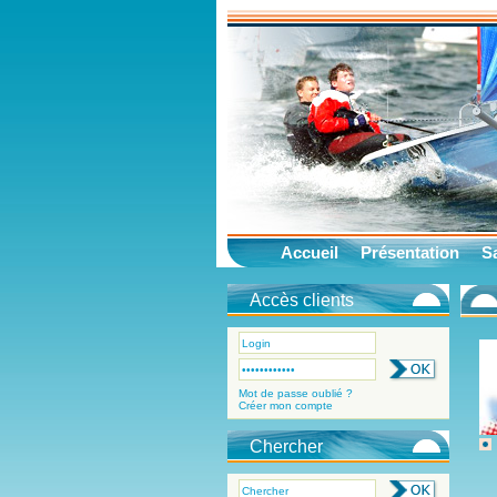
Accueil
Présentation
Sa
Accès clients
Mot de passe oublié ?
Créer mon compte
Chercher