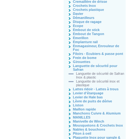
Cremaillère de drisse
Crochets Inox
Crochets plastique
Davier
Démanilleurs
Disque de ragage
Ecope
Embout de stick
Embout de Tangon
Emerillon
Emplanture rail
Enmagasineur, Enrouleur de
Foc
Filoirs - Ecubiers & passe pont
Frein de bome
Girouettes
Languette de sécurité pour
Safran
Languette de sécurité de Safran
Inox & plastic
Languette de sécurité inox et
plastique
Lattes ridoir - Lattes à trous
Levier d'étarquage
Levier de Hale bas
Lèvre de puits de dérive
Liston
Maillon rapide
Manchons Cuivre & Alumium
MANILLES
Manivelle de Winch
Mousquetons & Crochets Inox
Nables & bouchons
Piton à oeil
Plaquette Inox pour sangle &