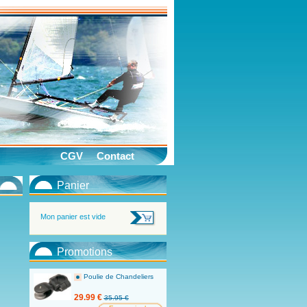
CGV
Contact
Panier
Mon panier est vide
Promotions
Poulie de Chandeliers
29.99 €
35.95 €