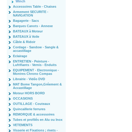
Winch
Accessoires Table - Chaises
Armement SECURITE -
NAVIGATION
Bagagerie - Sacs
Barques Canots - Annexe
BATEAUX à Moteur
BATEAUX à Voile
Câble & Ridoir
Cordage - Sandow - Sangle &
accastillage
Eclairage
ENTRETIEN - Peinture -
Lufrifiants - Vernis - Enduits
EQUIPEMENT - Electronique -
Montres Chrono Compas
Librairie - Vidéo DVD
MAT Bome Tangon,Gréement &
Accastillage
Moteur HORS BORD
OCCASIONS
OUTILLAGE - Couteaux
Quincaillerie ferrures
REMORQUE & accessoires
Tubes et profilés en Alu ou Inox
VETEMENTS
Visserie et Fixations ; rivets -