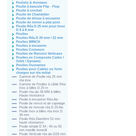
Pontets & Anneaux
Poulie à bascule Flip - Flop
Poulie à crochet
Poulie de Chandelier
Poulie de drisse à encastrer
Poulie de renvoi a plat pont
Poulie Réa D 25 mm pour bout
D 6 à 8 mm
Poulies
Poulies Réa D 20 mm / 22 mm
Poulies WINCH
Poulies à encastrer
Poulies Croiseurs
Poulies de Renvois Verticaux
Poulies en Composite Carbo /
Orbit / Dynamic
Poulies Ouvrantes
Poulies pour Cables ou forte
charges sur réa métal
Gamme de Poulie réa 25 mm
réa inox
Gamme de Poulies à câble Réa
Inox à billes D 25 m
Poulie réa alu 38 MM à billes
Haute résistance
Poulie à encastrer Réa Alu
Poulie de renvoi et de capelage
Poulie de renvoie réa D 25 Alu
Poulie Inox a billes réa Inox D
38 mm
Poulie Réa Diamètre 51 mm
haute résistance
Poulie simple D 34 ; 45 ou 55
mm manille /emerill
Poulie Verticale réa alu D28 mm