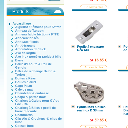
En savoir plus
Produits
Accastillage
Aiguillot / Fémelot pour Safran
Anneau de Tangon
Anneau faible friction + PTFE
Anneaux brisés
Anneaux filetés
Antidérapant
Poulie à encastrer
Pou
Articulation de Stick
Réa Alu
de
Axe de largue
Axe Inox percé et rapide à bille
18.85 €
Barre
Barre d'Ecoute & Rail de
En savoir plus
Genois
Billes de rechange Delrin &
Torlon
Boites à Réas
Boules d'arret
Cage Palan
Cale de mat
Chandelier & embasse
Chape & pattes Inox
Chariots à Galets pour GV ou
Foc - Ra
Poulie Inox a billes
Po
Chariots à Billes + profil de
réa Inox D 38 mm
Di
barre d'écoute
hau
Chaumards
Clip Alu & Crochets -& clips de
59.85 €
tube
Cosses Inox
En savoir plus