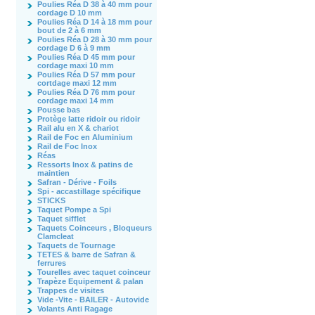
Poulies Réa D 38 à 40 mm pour
cordage D 10 mm
Poulies Réa D 14 à 18 mm pour
bout de 2 à 6 mm
Poulies Réa D 28 à 30 mm pour
cordage D 6 à 9 mm
Poulies Réa D 45 mm pour
cordage maxi 10 mm
Poulies Réa D 57 mm pour
cortdage maxi 12 mm
Poulies Réa D 76 mm pour
cordage maxi 14 mm
Pousse bas
Protège latte ridoir ou ridoir
Rail alu en X & chariot
Rail de Foc en Aluminium
Rail de Foc Inox
Réas
Ressorts Inox & patins de
maintien
Safran - Dérive - Foils
Spi - accastillage spécifique
STICKS
Taquet Pompe a Spi
Taquet sifflet
Taquets Coinceurs , Bloqueurs
Clamcleat
Taquets de Tournage
TETES & barre de Safran &
ferrures
Tourelles avec taquet coinceur
Trapèze Equipement & palan
Trappes de visites
Vide -Vite - BAILER - Autovide
Volants Anti Ragage