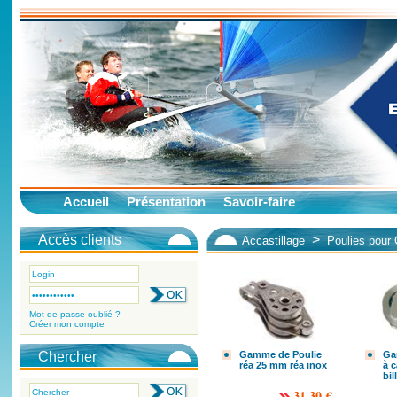
Accueil
Présentation
Savoir-faire
Accès clients
>
Accastillage
Poulies pour 
Mot de passe oublié ?
Créer mon compte
Chercher
Gamme de Poulie
Ga
réa 25 mm réa inox
à c
bil
31.30 €