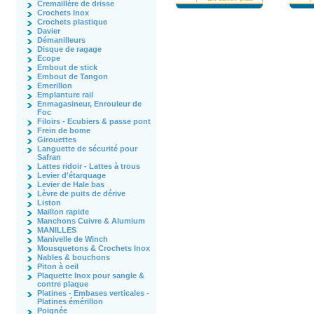
Cremaillère de drisse
Crochets Inox
Crochets plastique
Davier
Démanilleurs
Disque de ragage
Ecope
Embout de stick
Embout de Tangon
Emerillon
Emplanture rail
Enmagasineur, Enrouleur de
Foc
Filoirs - Ecubiers & passe pont
Frein de bome
Girouettes
Languette de sécurité pour
Safran
Lattes ridoir - Lattes à trous
Levier d'étarquage
Levier de Hale bas
Lèvre de puits de dérive
Liston
Maillon rapide
Manchons Cuivre & Alumium
MANILLES
Manivelle de Winch
Mousquetons & Crochets Inox
Nables & bouchons
Piton à oeil
Plaquette Inox pour sangle &
contre plaque
Platines - Embases verticales -
Platines émérillon
Poignée