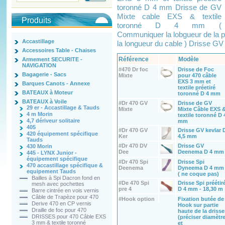
toronné D 4 mm Drisse de GV
Mixte cable EXS & textile
Produits
toronné D 4 mm (
Communiquer la lobgueur de la pa
Accastillage
la longueur du cable ) Drisse G
Accessoires Table - Chaises
Référence
Modèle
Armement SECURITE -
NAVIGATION
#470 Dr foc
Drisse de Foc
Bagagerie - Sacs
Mixte
pour 470 câble
EXS 3 mm et
Barques Canots - Annexe
textile préetiré
BATEAUX à Moteur
toronné D 4 mm
BATEAUX à Voile
#Dr 470 GV
Drisse de GV
29 er - Accastillage & Tauds
Mixte
Mixte Câble EXS 
4 m Morin
textile toronné D 
4,7 dériveur solitaire
mm
405
#Dr 470 GV
Drisse GV kevlar 
420 équipement spécifique
Ker
4,5 mm
Tauds
#Dr 470 DV
Drisse GV
430 Morin
Dee
Deenema D 4 mm
445 - LYNX Junior -
équipement spécifique
#Dr 470 Spi
Drisse Spi
470 accastillage spécifique &
Deenema
Dyneema D 4 mm
equipement Tauds
( ne coque pas)
Bailles à Spi Dacron fond en
#De 470 Spi
Drisse Spi préétir
mesh avec pochettes
pre 4
D 4 mm - 18,30 m
Barre cintrée en vois vernis
Câble de Trapèze pour 470
#Hook option
Fixation butée de
Derive 470 en CP vernis
Hook sur partie
Draille de foc pour 470
haute de la drisse
DRISSES pour 470 Câble EXS
(préciser diamètr
3 mm & textile toronné
et