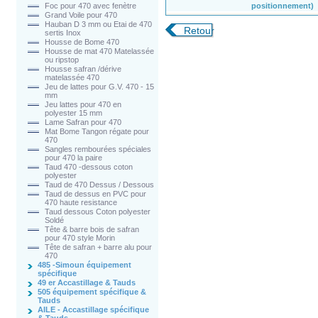
positionnement)
Foc pour 470 avec fenètre
Grand Voile pour 470
Hauban D 3 mm ou Etai de 470
Retour
sertis Inox
Housse de Bome 470
Housse de mat 470 Matelassée
ou ripstop
Housse safran /dérive
matelassée 470
Jeu de lattes pour G.V. 470 - 15
mm
Jeu lattes pour 470 en
polyester 15 mm
Lame Safran pour 470
Mat Bome Tangon régate pour
470
Sangles rembourées spéciales
pour 470 la paire
Taud 470 -dessous coton
polyester
Taud de 470 Dessus / Dessous
Taud de dessus en PVC pour
470 haute resistance
Taud dessous Coton polyester
Soldé
Tête & barre bois de safran
pour 470 style Morin
Tête de safran + barre alu pour
470
485 -Simoun équipement
spécifique
49 er Accastillage & Tauds
505 équipement spécifique &
Tauds
AILE - Accastillage spécifique