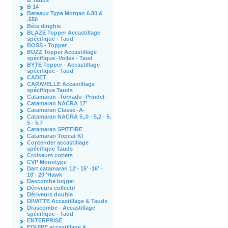
& Tauds
B 14
Bateaux Type Morgan 6.80 &
.550
Béta dinghie
BLAZE Topper Accastillage
spécifique - Taud
BOSS - Topper
BUZZ Topper Accastillage
spécifique -Voiles - Taud
BYTE Topper - Accastillage
spécifique - Taud
CADET
CARAVELLE Accastillage
spécifique Tauds
Catamaran -Tornado -Prindel -
Catamaran NACRA 17'
Catamaran Classe -A-
Catamaran NACRA 5.,0 - 5,2 - 5,
5 - 5.7
Catamaran SPITFIRE
Catamaran Topcat KI
Contender accastillage
spécifique Tauds
Croiseurs cotiers
CVP Monotype
Dart catamaran 12'- 15' -16' -
18'- 20 'Hawk
Dascombe lugger
Dériveurs collectif
Dériveurs double
DIVATTE Accastillage & Tauds
Drascombe - Accastillage
spécifique - Taud
ENTERPRISE
EQUIPE accastillage &