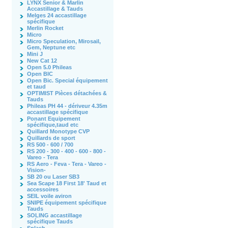
LYNX Senior & Marlin
Accastillage & Tauds
Melges 24 accastillage
spécifique
Merlin Rocket
Micro
Micro Speculation, Mirosail,
Gem, Neptune etc
Mini J
New Cat 12
Open 5.0 Phileas
Open BIC
Open Bic. Special équipement
et taud
OPTIMIST Pièces détachées &
Tauds
Phileas PH 44 - dériveur 4.35m
accastillage spécifique
Ponant Equipement
spécifique,taud etc
Quillard Monotype CVP
Quillards de sport
RS 500 - 600 / 700
RS 200 - 300 - 400 - 600 - 800 -
Vareo - Tera
RS Aero - Feva - Tera - Vareo -
Vision-
SB 20 ou Laser SB3
Sea Scape 18 First 18' Taud et
accessoires
SEIL voile aviron
SNIPE équipement spécifique
Tauds
SOLING accastillage
spécifique Tauds