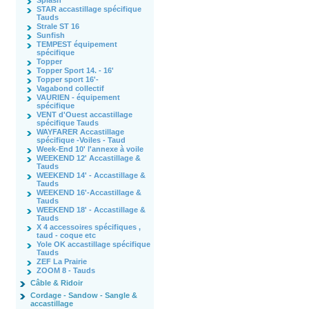
Splash
STAR accastillage spécifique
Tauds
Strale ST 16
Sunfish
TEMPEST équipement
spécifique
Topper
Topper Sport 14. - 16'
Topper sport 16'-
Vagabond collectif
VAURIEN - équipement
spécifique
VENT d'Ouest accastillage
spécifique Tauds
WAYFARER Accastillage
spécifique -Voiles - Taud
Week-End 10' l'annexe à voile
WEEKEND 12' Accastillage &
Tauds
WEEKEND 14' - Accastillage &
Tauds
WEEKEND 16'-Accastillage &
Tauds
WEEKEND 18' - Accastillage &
Tauds
X 4 accessoires spécifiques ,
taud - coque etc
Yole OK accastillage spécifique
Tauds
ZEF La Prairie
ZOOM 8 - Tauds
Câble & Ridoir
Cordage - Sandow - Sangle &
accastillage