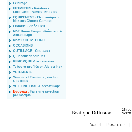
Eclairage
ENTRETIEN - Peinture -
Lufrifiants - Vernis - Enduits
EQUIPEMENT - Electronique -
Montres Chrono Compas
Librairie - Vidéo DVD
MAT Bome Tangon,Gréement &
Accastillage
Moteur HORS BORD
OCCASIONS
OUTILLAGE - Couteaux
Quincaillerie ferrures
REMORQUE & accessoires
Tubes et profilés en Alu ou Inox
VETEMENTS
Visserie et Fixations ; rivets -
Goupilles
VOILERIE Tissu & accastillage
Nouveau :
Faire une sélection
par marque
26 rue 
Boatique Diffusion
92120
Accueil
|
Présentation
|