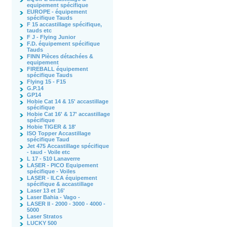
equipement spécifique
EUROPE - équipement
spécifique Tauds
F 15 accastillage spécifique,
tauds etc
F J - Flying Junior
F.D. équipement spécifique
Tauds
FINN Pièces détachées &
equipement
FIREBALL équipement
spécifique Tauds
Flying 15 - F15
G.P.14
GP14
Hobie Cat 14 & 15' accastillage
spécifique
Hobie Cat 16' & 17' accastillage
spécifique
Hobie TIGER & 18'
ISO Topper Accastillage
spécifique Taud
Jet 475 Accastillage spécifique
- taud - Voile etc
L 17 - 510 Lanaverre
LASER - PICO Equipement
spécifique - Voiles
LASER - ILCA équipement
spécifique & accastillage
Laser 13 et 16'
Laser Bahia - Vago -
LASER II - 2000 - 3000 - 4000 -
5000
Laser Stratos
LUCKY 500