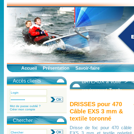
Accueil
Présentation
Savoir-faire
>
Accès clients
BATEAUX à Voile
4
equipement Tauds
DRISSES pour 470
Mot de passe oublié ?
Créer mon compte
Câble EXS 3 mm &
textile toronné
Chercher
Drisse de foc pour 470 câble
EXS 3 mm et textile préetiré