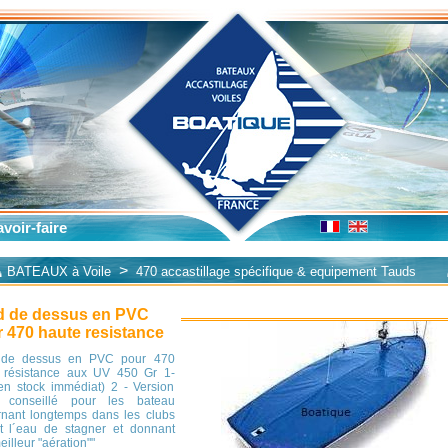
voir-faire
>
BATEAUX à Voile
470 accastillage spécifique & equipement Tauds
d de dessus en PVC
 470 haute resistance
 de dessus en PVC pour 470
 résistance aux UV 450 Gr 1-
(en stock immédiat) 2 - Version
e conseillé pour les bateau
rnant longtemps dans les clubs
nt l´eau de stagner et donnant
illeur "aération""