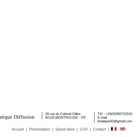
26 rue du Colonel Gillon
Tél. : +33(0)950721516
tique Diffusion
92120 MONTROUGE - FR
E-mail :
boatique92@gmail.com
Accueil
|
Présentation
|
Savoir-faire
|
CGV
|
Contact
|