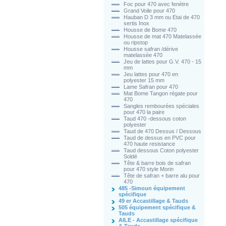
Foc pour 470 avec fenètre
Grand Voile pour 470
Hauban D 3 mm ou Etai de 470
sertis Inox
Housse de Bome 470
Housse de mat 470 Matelassée
ou ripstop
Housse safran /dérive
matelassée 470
Jeu de lattes pour G.V. 470 - 15
mm
Jeu lattes pour 470 en
polyester 15 mm
Lame Safran pour 470
Mat Bome Tangon régate pour
470
Sangles rembourées spéciales
pour 470 la paire
Taud 470 -dessous coton
polyester
Taud de 470 Dessus / Dessous
Taud de dessus en PVC pour
470 haute resistance
Taud dessous Coton polyester
Soldé
Tête & barre bois de safran
pour 470 style Morin
Tête de safran + barre alu pour
470
485 -Simoun équipement
spécifique
49 er Accastillage & Tauds
505 équipement spécifique &
Tauds
AILE - Accastillage spécifique