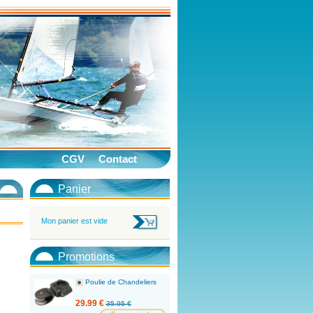
CGV
Contact
Panier
Mon panier est vide
Promotions
Poulie de Chandeliers
29.99 €
35.95 €