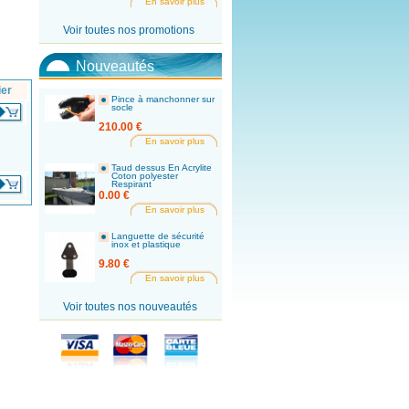
En savoir plus
Voir toutes nos promotions
Nouveautés
ier
Pince à manchonner sur
socle
210.00 €
En savoir plus
Taud dessus En Acrylite
Coton polyester
Respirant
0.00 €
En savoir plus
Languette de sécurité
inox et plastique
9.80 €
En savoir plus
Voir toutes nos nouveautés