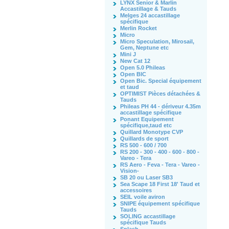
LYNX Senior & Marlin
Accastillage & Tauds
Melges 24 accastillage
spécifique
Merlin Rocket
Micro
Micro Speculation, Mirosail,
Gem, Neptune etc
Mini J
New Cat 12
Open 5.0 Phileas
Open BIC
Open Bic. Special équipement
et taud
OPTIMIST Pièces détachées &
Tauds
Phileas PH 44 - dériveur 4.35m
accastillage spécifique
Ponant Equipement
spécifique,taud etc
Quillard Monotype CVP
Quillards de sport
RS 500 - 600 / 700
RS 200 - 300 - 400 - 600 - 800 -
Vareo - Tera
RS Aero - Feva - Tera - Vareo -
Vision-
SB 20 ou Laser SB3
Sea Scape 18 First 18' Taud et
accessoires
SEIL voile aviron
SNIPE équipement spécifique
Tauds
SOLING accastillage
spécifique Tauds