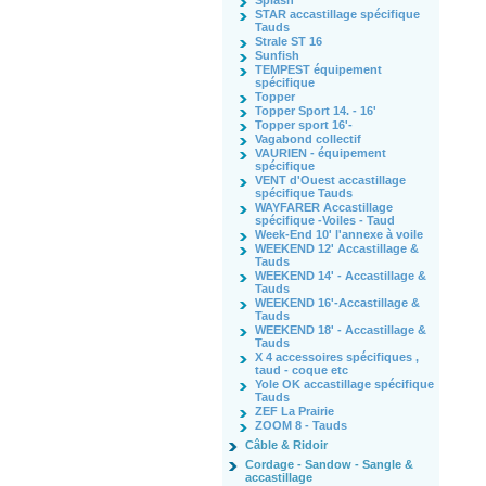
Splash
STAR accastillage spécifique
Tauds
Strale ST 16
Sunfish
TEMPEST équipement
spécifique
Topper
Topper Sport 14. - 16'
Topper sport 16'-
Vagabond collectif
VAURIEN - équipement
spécifique
VENT d'Ouest accastillage
spécifique Tauds
WAYFARER Accastillage
spécifique -Voiles - Taud
Week-End 10' l'annexe à voile
WEEKEND 12' Accastillage &
Tauds
WEEKEND 14' - Accastillage &
Tauds
WEEKEND 16'-Accastillage &
Tauds
WEEKEND 18' - Accastillage &
Tauds
X 4 accessoires spécifiques ,
taud - coque etc
Yole OK accastillage spécifique
Tauds
ZEF La Prairie
ZOOM 8 - Tauds
Câble & Ridoir
Cordage - Sandow - Sangle &
accastillage