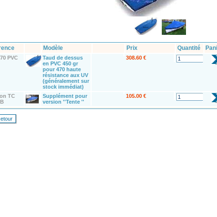
rence
Modèle
Prix
Quantité
Pan
470 PVC
Taud de dessus
308.60 €
en PVC 450 gr
pour 470 haute
résistance aux UV
(généralement sur
stock immédiat)
ion TC
Supplément pour
105.00 €
OB
version ''Tente ''
etour