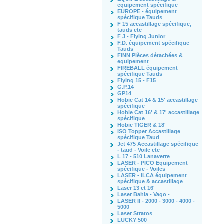
equipement spécifique
EUROPE - équipement
spécifique Tauds
F 15 accastillage spécifique,
tauds etc
F J - Flying Junior
F.D. équipement spécifique
Tauds
FINN Pièces détachées &
equipement
FIREBALL équipement
spécifique Tauds
Flying 15 - F15
G.P.14
GP14
Hobie Cat 14 & 15' accastillage
spécifique
Hobie Cat 16' & 17' accastillage
spécifique
Hobie TIGER & 18'
ISO Topper Accastillage
spécifique Taud
Jet 475 Accastillage spécifique
- taud - Voile etc
L 17 - 510 Lanaverre
LASER - PICO Equipement
spécifique - Voiles
LASER - ILCA équipement
spécifique & accastillage
Laser 13 et 16'
Laser Bahia - Vago -
LASER II - 2000 - 3000 - 4000 -
5000
Laser Stratos
LUCKY 500