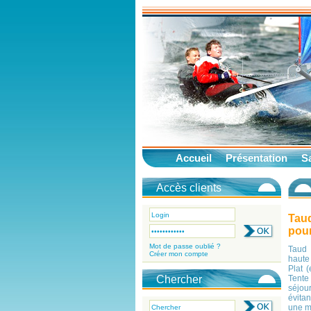
Accueil
Présentation
Sa
Accès clients
Tau
pour
Mot de passe oublié ?
Taud
Créer mon compte
haute
Plat 
Chercher
Tent
séjou
évita
une me