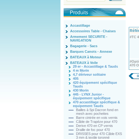
Produits
Accastillage
Réfé
Accessoires Table - Chaises
Armement SECURITE -
#TC 
NAVIGATION
Bagagerie - Sacs
Barques Canots - Annexe
BATEAUX à Moteur
#Opt
BATEAUX à Voile
470 
29 er - Accastillage & Tauds
4 m Morin
4,7 dériveur solitaire
R
405
420 équipement spécifique
Tauds
430 Morin
445 - LYNX Junior -
équipement spécifique
470 accastillage spécifique &
equipement Tauds
Bailles à Spi Dacron fond en
mesh avec pochettes
Barre cintrée en vois vernis
Câble de Trapèze pour 470
Derive 470 en CP vernis
Draille de foc pour 470
DRISSES pour 470 Câble EXS
3 mm & textile toronné