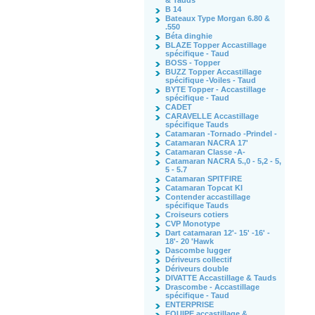
& Tauds
B 14
Bateaux Type Morgan 6.80 &
.550
Béta dinghie
BLAZE Topper Accastillage
spécifique - Taud
BOSS - Topper
BUZZ Topper Accastillage
spécifique -Voiles - Taud
BYTE Topper - Accastillage
spécifique - Taud
CADET
CARAVELLE Accastillage
spécifique Tauds
Catamaran -Tornado -Prindel -
Catamaran NACRA 17'
Catamaran Classe -A-
Catamaran NACRA 5.,0 - 5,2 - 5,
5 - 5.7
Catamaran SPITFIRE
Catamaran Topcat KI
Contender accastillage
spécifique Tauds
Croiseurs cotiers
CVP Monotype
Dart catamaran 12'- 15' -16' -
18'- 20 'Hawk
Dascombe lugger
Dériveurs collectif
Dériveurs double
DIVATTE Accastillage & Tauds
Drascombe - Accastillage
spécifique - Taud
ENTERPRISE
EQUIPE accastillage &