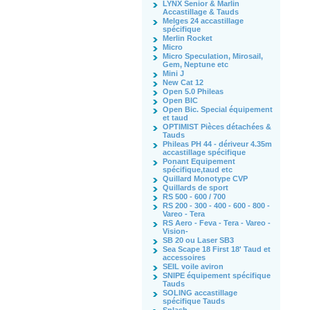
LYNX Senior & Marlin
Accastillage & Tauds
Melges 24 accastillage
spécifique
Merlin Rocket
Micro
Micro Speculation, Mirosail,
Gem, Neptune etc
Mini J
New Cat 12
Open 5.0 Phileas
Open BIC
Open Bic. Special équipement
et taud
OPTIMIST Pièces détachées &
Tauds
Phileas PH 44 - dériveur 4.35m
accastillage spécifique
Ponant Equipement
spécifique,taud etc
Quillard Monotype CVP
Quillards de sport
RS 500 - 600 / 700
RS 200 - 300 - 400 - 600 - 800 -
Vareo - Tera
RS Aero - Feva - Tera - Vareo -
Vision-
SB 20 ou Laser SB3
Sea Scape 18 First 18' Taud et
accessoires
SEIL voile aviron
SNIPE équipement spécifique
Tauds
SOLING accastillage
spécifique Tauds