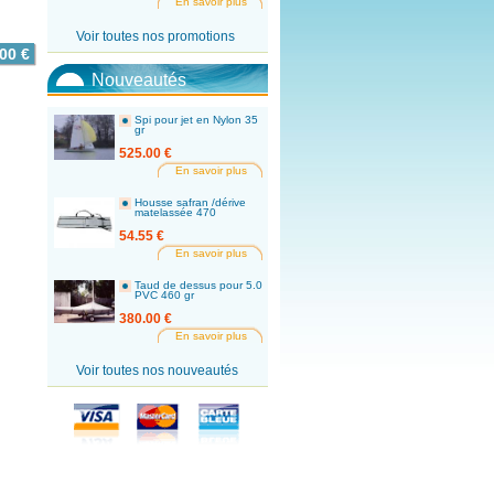
En savoir plus
Voir toutes nos promotions
00 €
Nouveautés
Spi pour jet en Nylon 35
gr
525.00 €
En savoir plus
Housse safran /dérive
matelassée 470
54.55 €
En savoir plus
Taud de dessus pour 5.0
PVC 460 gr
380.00 €
En savoir plus
Voir toutes nos nouveautés