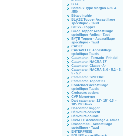
& Tauds
B 14
Bateaux Type Morgan 6.80 &
.550
Béta dinghie
BLAZE Topper Accastillage
spécifique - Taud
BOSS - Topper
BUZZ Topper Accastillage
spécifique -Voiles - Taud
BYTE Topper - Accastillage
spécifique - Taud
CADET
CARAVELLE Accastillage
spécifique Tauds
Catamaran -Tornado -Prindel -
Catamaran NACRA 17'
Catamaran Classe -A-
Catamaran NACRA 5.,0 - 5,2 - 5,
5 - 5.7
Catamaran SPITFIRE
Catamaran Topcat KI
Contender accastillage
spécifique Tauds
Croiseurs cotiers
CVP Monotype
Dart catamaran 12'- 15' -16' -
18'- 20 'Hawk
Dascombe lugger
Dériveurs collectif
Dériveurs double
DIVATTE Accastillage & Tauds
Drascombe - Accastillage
spécifique - Taud
ENTERPRISE
EQUIPE accastillage &