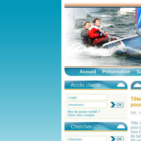
Accueil
Présentation
Sa
Accès clients
Tête
pour
Mot de passe oublié ?
Réf. :
Créer mon compte
Tête 
Chercher
pour 
inox 
de ta
FP, et