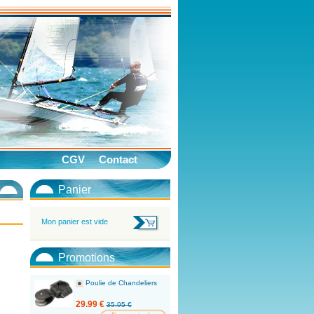
CGV
Contact
Panier
Mon panier est vide
Promotions
Poulie de Chandeliers
29.99 €
35.95 €