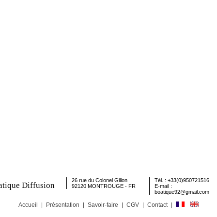
26 rue du Colonel Gillon
Tél. : +33(0)950721516
tique Diffusion
92120 MONTROUGE - FR
E-mail :
boatique92@gmail.com
Accueil
|
Présentation
|
Savoir-faire
|
CGV
|
Contact
|