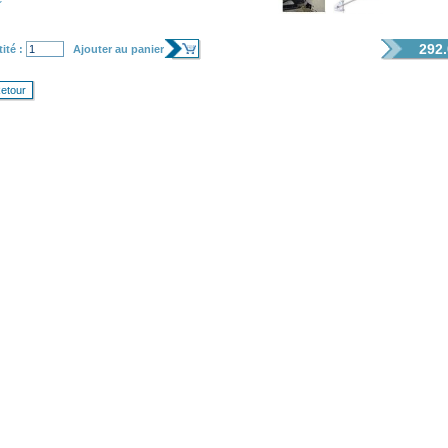
292.
ité :
Ajouter au panier
etour