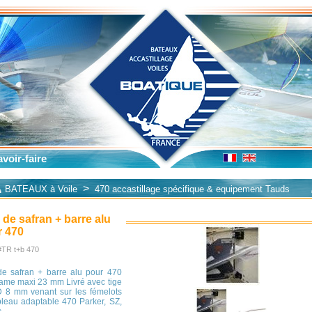
voir-faire
>
BATEAUX à Voile
470 accastillage spécifique & equipement Tauds
 de safran + barre alu
 470
 #TR t+b 470
de safran + barre alu pour 470
lame maxi 23 mm Livré avec tige
D 8 mm venant sur les fémelots
bleau adaptable 470 Parker, SZ,
c