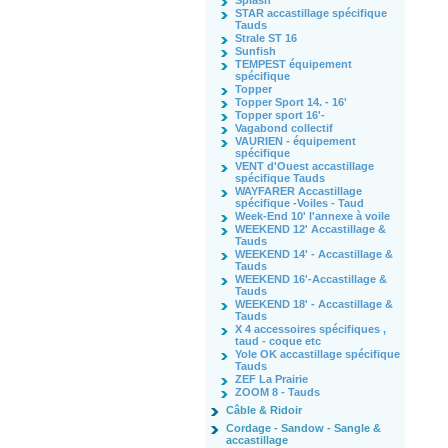
Splash
STAR accastillage spécifique
Tauds
Strale ST 16
Sunfish
TEMPEST équipement
spécifique
Topper
Topper Sport 14. - 16'
Topper sport 16'-
Vagabond collectif
VAURIEN - équipement
spécifique
VENT d'Ouest accastillage
spécifique Tauds
WAYFARER Accastillage
spécifique -Voiles - Taud
Week-End 10' l'annexe à voile
WEEKEND 12' Accastillage &
Tauds
WEEKEND 14' - Accastillage &
Tauds
WEEKEND 16'-Accastillage &
Tauds
WEEKEND 18' - Accastillage &
Tauds
X 4 accessoires spécifiques ,
taud - coque etc
Yole OK accastillage spécifique
Tauds
ZEF La Prairie
ZOOM 8 - Tauds
Câble & Ridoir
Cordage - Sandow - Sangle &
accastillage