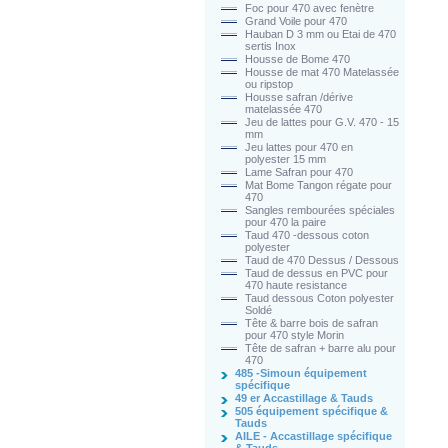
Foc pour 470 avec fenètre
Grand Voile pour 470
Hauban D 3 mm ou Etai de 470
sertis Inox
Housse de Bome 470
Housse de mat 470 Matelassée
ou ripstop
Housse safran /dérive
matelassée 470
Jeu de lattes pour G.V. 470 - 15
mm
Jeu lattes pour 470 en
polyester 15 mm
Lame Safran pour 470
Mat Bome Tangon régate pour
470
Sangles rembourées spéciales
pour 470 la paire
Taud 470 -dessous coton
polyester
Taud de 470 Dessus / Dessous
Taud de dessus en PVC pour
470 haute resistance
Taud dessous Coton polyester
Soldé
Tête & barre bois de safran
pour 470 style Morin
Tête de safran + barre alu pour
470
485 -Simoun équipement
spécifique
49 er Accastillage & Tauds
505 équipement spécifique &
Tauds
AILE - Accastillage spécifique