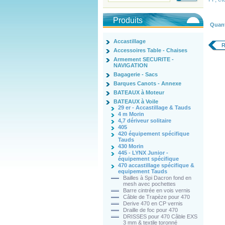
Produits
Quant
Accastillage
R
Accessoires Table - Chaises
Armement SECURITE -
NAVIGATION
Bagagerie - Sacs
Barques Canots - Annexe
BATEAUX à Moteur
BATEAUX à Voile
29 er - Accastillage & Tauds
4 m Morin
4,7 dériveur solitaire
405
420 équipement spécifique
Tauds
430 Morin
445 - LYNX Junior -
équipement spécifique
470 accastillage spécifique &
equipement Tauds
Bailles à Spi Dacron fond en
mesh avec pochettes
Barre cintrée en vois vernis
Câble de Trapèze pour 470
Derive 470 en CP vernis
Draille de foc pour 470
DRISSES pour 470 Câble EXS
3 mm & textile toronné