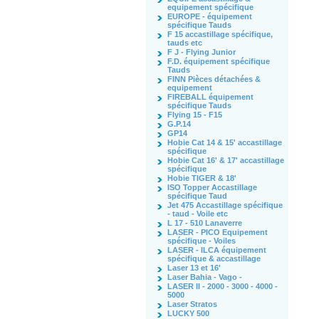
equipement spécifique
EUROPE - équipement
spécifique Tauds
F 15 accastillage spécifique,
tauds etc
F J - Flying Junior
F.D. équipement spécifique
Tauds
FINN Pièces détachées &
equipement
FIREBALL équipement
spécifique Tauds
Flying 15 - F15
G.P.14
GP14
Hobie Cat 14 & 15' accastillage
spécifique
Hobie Cat 16' & 17' accastillage
spécifique
Hobie TIGER & 18'
ISO Topper Accastillage
spécifique Taud
Jet 475 Accastillage spécifique
- taud - Voile etc
L 17 - 510 Lanaverre
LASER - PICO Equipement
spécifique - Voiles
LASER - ILCA équipement
spécifique & accastillage
Laser 13 et 16'
Laser Bahia - Vago -
LASER II - 2000 - 3000 - 4000 -
5000
Laser Stratos
LUCKY 500